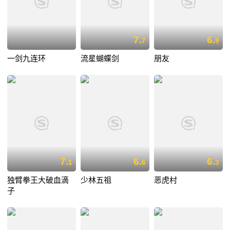
7.
6.
7
9
一剑九连环
流星蝴蝶剑
朋友
7.
6.
6.
1
6
3
独臂拳王大破血滴
少林五祖
恶虎村
子