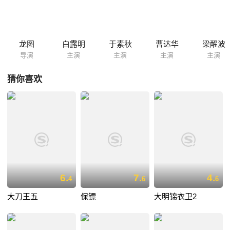
龙图
白露明
于素秋
曹达华
梁醒波
导演
主演
主演
主演
主演
猜你喜欢
6.
7.
4.
4
6
6
大刀王五
保镖
大明锦衣卫2