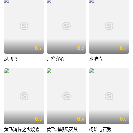
6.
6.
6.
7
2
8
凤飞飞
万箭穿心
水浒传
6.
6.
5.
9
6
6
黄飞鸿传之火烧霸
黄飞鸿鞭风灭烛
杨雄与石秀