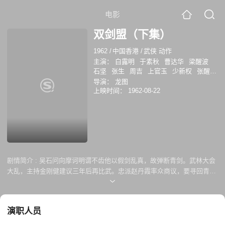
电影
双剑盟（下集）
1962
/
中国香港
/
武侠 动作
主演：
白露明
于素秋
曹达华
梁醒波
石坚
张生
周吉
上官玉
少新权
张醒
非
白龙珠
萧仲坤
柠檬
黎雯
何少雄
导演：
龙图
杨业宏
袁立祥
邵汉生
高超
林鲁岳
张
上映时间：
1962-08-22
志荪
李镜清
袁小田
梅兰
陈立品
华云
峰
小佩佩
莫蕴霞
张作舟
剧情简介 :
吴石问向摩诃明谓不齿他以假剑乱真，故弹断青剑。武林大会
大乱，主持金刚健建议三年后再比武。忠派赵丹霞率众商议，要寻回青霸
剑。柳青儿师父寻徒途中被山寨婆金瑛栏路，潘武至救瑛。瑛请黄眉仙姑
助阵，武被擒，瑛对武有意而放了他。孟良尽得魏无极绝技。魏临死前着
良把密函及掌门剑黑白剑交与蓝太极，原来翟星斗便是蓝的杀父仇人。魏
演职人员
亦命蓝把青霸剑交与良,良再转赠柳。武林大会中，宋使用暗器，却被良反
击。健以翟等人犯规，判霞派胜，霞以奖项账济灾民。