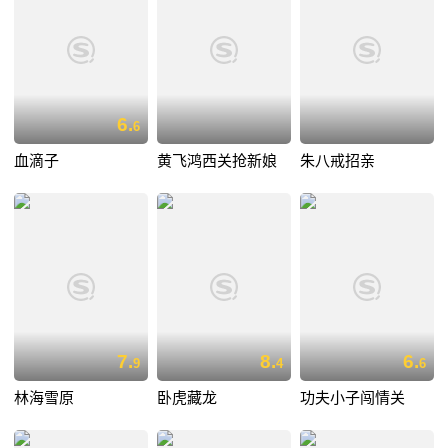
6.
6
血滴子
黄飞鸿西关抢新娘
朱八戒招亲
7.
8.
6.
9
4
6
林海雪原
卧虎藏龙
功夫小子闯情关