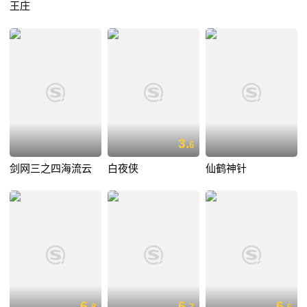
王庄
3.
6
剑网三之四海流云
白夜侠
仙鹤神针
6.
6.
6.