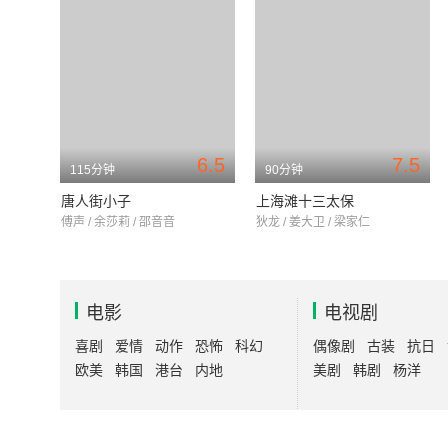
6.5
7.5
115分钟
90分钟
唐人街小子
上海滩十三太保
傅声 / 余莎莉 / 邵音音
狄龙 / 姜大卫 / 梁家仁
电影
电视剧
喜剧
爱情
动作
恐怖
科幻
偶像剧
古装
抗日
欧美
韩国
港台
内地
美剧
韩剧
杨洋