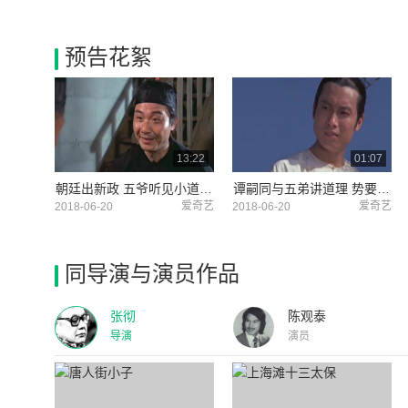
预告花絮
13:22
01:07
朝廷出新政 五爷听见小道消息
谭嗣同与五弟讲道理 势要天下焕然一新
爱奇艺
爱奇艺
2018-06-20
2018-06-20
同导演与演员作品
张彻
陈观泰
导演
演员