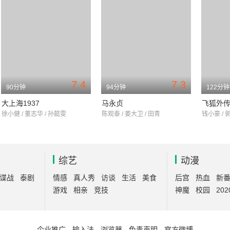
7.4
7.3
90分钟
94分钟
122分钟
大上海1937
马永贞
飞狐外
徐小健 / 董志华 / 孙懿雯
陈观泰 / 姜大卫 / 田青
钱小豪 / 
综艺
动漫
谍战
泰剧
情感
真人秀
访谈
生活
美食
后宫
热血
新
游戏
相亲
竞技
神魔
校园
202
企业推广
-
输入法
-
浏览器
-
免责声明
-
官方微博