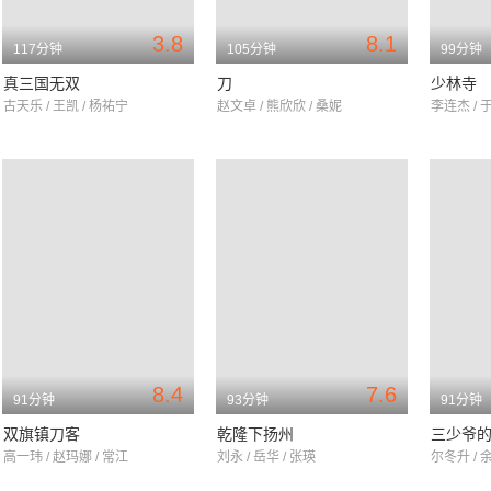
3.8
8.1
117分钟
105分钟
99分钟
真三国无双
刀
少林寺
古天乐 / 王凯 / 杨祐宁
赵文卓 / 熊欣欣 / 桑妮
李连杰 / 于
8.4
7.6
91分钟
93分钟
91分钟
双旗镇刀客
乾隆下扬州
三少爷
高一玮 / 赵玛娜 / 常江
刘永 / 岳华 / 张瑛
尔冬升 / 