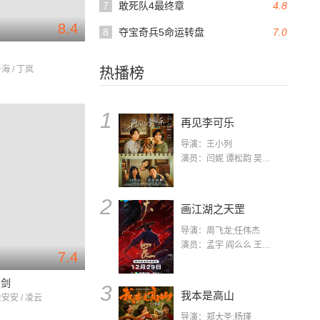
7
敢死队4最终章
4.8
8.4
8
夺宝奇兵5命运转盘
7.0
海 / 丁岚
热播榜
1
再见李可乐
导演：王小列
演员：闫妮 谭松韵 吴京 蒋龙 赵小棠 冯雷 李虎城 平安 小七 小可乐
2
画江湖之天罡
导演：周飞龙;任伟杰
演员：孟宇 阎么么 王凯 郭政建 阎萌萌 杨默 高枫 齐斯伽 刘芊含 马程
7.4
的剑
3
我本是高山
余安安 / 凌云
导演：郑大圣;杨瑾