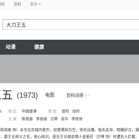
问问
百科
更多
动漫
健康
王五
(1973)
电影
百科词条
8
地 区：
中国香港
类 型：
冒险
动作
主 演：
陈观泰
李丽丽
贝蒂
岳华
李修贤
陈观泰 饰）本为北京城内豪杰，经营镖局为生，侠名远播。贩夫走卒、陌路好汉，遇
，慕王五侠义之名，有心结识。是日王五相会情人金菊花（贝蒂 饰）时遭仇人拦截，谭