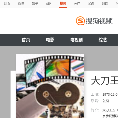
网页
微信
知乎
图片
视频
医疗
汉语
翻译
首页
电影
电视剧
综艺
大刀
上 映：
1973-12-0
导 演：
张彻
简 介：
大刀王五（
京参议新政