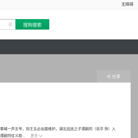
无障碍
分享
事喊一声五爷，则王五必出面维护。湖北巡抚之子谭嗣同（岳华 饰）入
嗣同仗义助...
更多