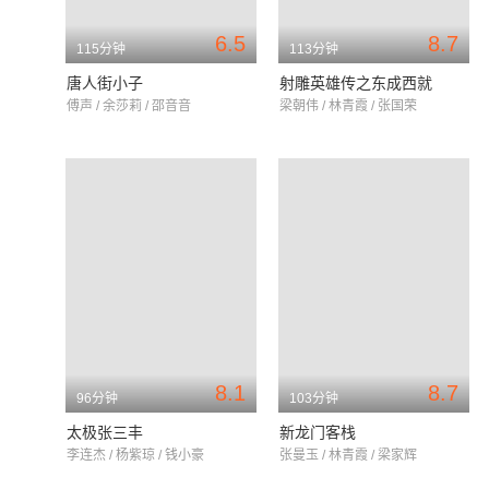
6.5
8.7
115分钟
113分钟
唐人街小子
射雕英雄传之东成西就
傅声 / 余莎莉 / 邵音音
梁朝伟 / 林青霞 / 张国荣
8.1
8.7
96分钟
103分钟
太极张三丰
新龙门客栈
李连杰 / 杨紫琼 / 钱小豪
张曼玉 / 林青霞 / 梁家辉