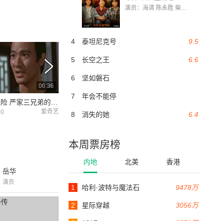
演员：海清 陈永胜 柴烨 王玥婷 万国鹏 美朵达瓦 赵瑞婷 罗解艳 郭莉娜 潘家艳
4
泰坦尼克号
9.5
5
长空之王
6.6
6
坚如磐石
06:36
02:34
7
年会不能停
五爷有危险 严家三兄弟的父亲出山了
偷东西被抓还讲义气？ 这兄弟还可以
爱奇艺
爱奇艺
20
2018-06-20
8
消失的她
6.4
本周票房榜
内地
北美
香港
岳华
演员
1
哈利·波特与魔法石
9478万
2
星际穿越
3056万