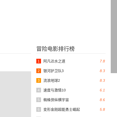
冒险电影排行榜
1
阿凡达水之道
7.8
2
银河护卫队3
8.3
3
流浪地球2
8.3
4
速度与激情10
6.1
5
蜘蛛侠纵横宇宙
8.6
6
变形金刚超能勇士崛起
5.8