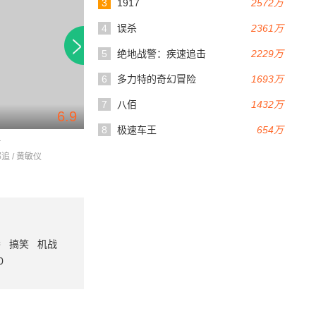
3
1917
2572万
4
误杀
2361万
5
绝地战警：疾速追击
2229万
6
多力特的奇幻冒险
1693万
7
八佰
1432万
6.9
6.9
107分钟
101分钟
8
极速车王
654万
传
五遁忍术
保镖
郭追 / 黄敏仪
龙天翔 / 陈佩茜 / 罗莽
姜大卫 / 狄龙 / 李菁
番
搞笑
机战
0