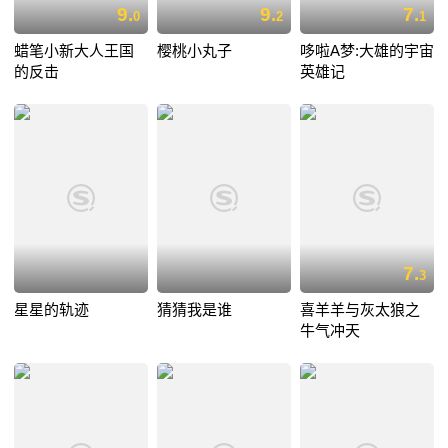
9.
9.
7.
0
2
1
蜡笔小新大人王国
樱桃小丸子
哆啦A梦:大雄的宇宙
的反击
英雄记
7.
3
星星的轨迹
猜猜我是谁
喜羊羊与灰太狼之
牛气冲天