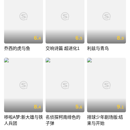
6.
6.
8.
4
5
9
乔西的虎与鱼
交响诗篇 超进化1
利兹与青鸟
8.
5.
9.
4
6
1
哆啦A梦:新大雄与铁
名侦探柯南绯色的
排球少年剧场版:结
人兵团
子弹
束与开始