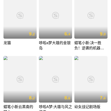
9.
6.
9.
2
4
0
龙猫
哆啦a梦大雄的金银
蜡笔小新:决一胜
岛
负！逆袭的机器人
爸爸
8.
8.
7.
2
6
6
蜡笔小新云黑斋的
哆啦A梦:大雄与风之
幼女战记剧场版