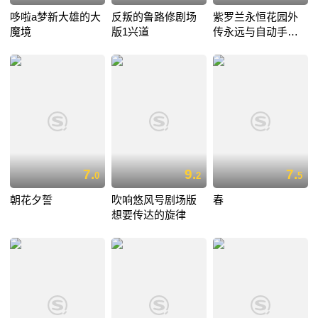
哆啦a梦新大雄的大
反叛的鲁路修剧场
紫罗兰永恒花园外
魔境
版1兴道
传永远与自动手记
人偶
7.
9.
7.
0
2
5
朝花夕誓
吹响悠风号剧场版
春
想要传达的旋律