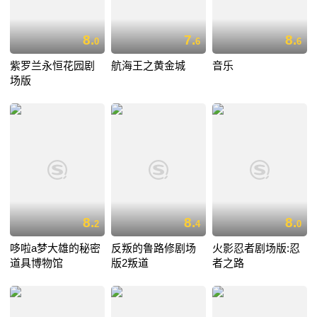
8.
7.
8.
0
6
6
紫罗兰永恒花园剧
航海王之黄金城
音乐
场版
8.
8.
8.
2
4
0
哆啦a梦大雄的秘密
反叛的鲁路修剧场
火影忍者剧场版:忍
道具博物馆
版2叛道
者之路