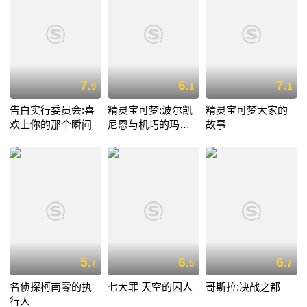
7.
6.
7.
9
1
1
告白实行委员会:喜
精灵宝可梦:波尔凯
精灵宝可梦大家的
欢上你的那个瞬间
尼恩与机巧的玛机
故事
雅娜
5.
6.
6.
7
5
7
名侦探柯南零的执
七大罪 天空的囚人
哥斯拉:决战之都
行人