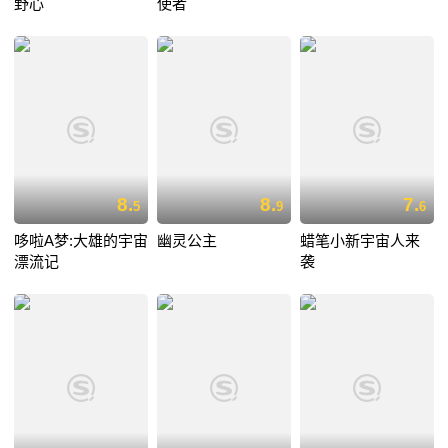
野心
使者
8.
8.
7.
5
9
6
哆啦A梦:大雄的宇宙
幽灵公主
蜡笔小新宇宙人来
漂流记
袭