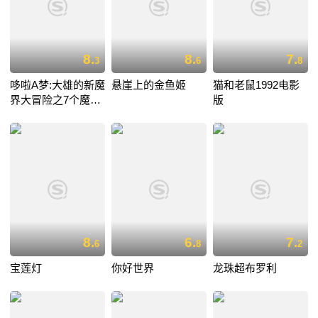
8.
8.
7.
3
6
8
哆啦A梦:大雄的新魔
悬崖上的金鱼姬
猫和老鼠1992电影
界大冒险之7个魔法
版
师
8.
6.
7.
6
8
2
宝莲灯
你好世界
龙珠超布罗利