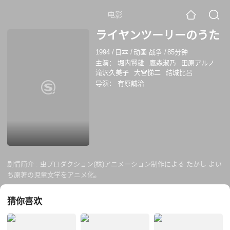
电影
ライヤンツーリーのうた
1994
/
日本
/
动画 战争
/
85分钟
主演：
堀内賢雄
鷹森淑乃
田原アルノ
滝沢久美子
大宮悌二
結城比呂
导演：
有原誠治
剧情简介 :
虫プロダクション(株)アニメーション制作による たかし よい
ち原著の児童文学をアニメ化。
猜你喜欢