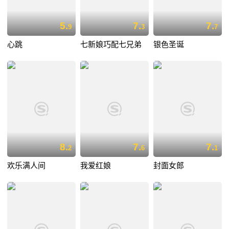
5.
7.
7.
9
3
7
心跳
七新娘巧配七兄弟
银色圣诞
8.
7.
7.
2
6
1
欢乐满人间
我爱红娘
封面女郎