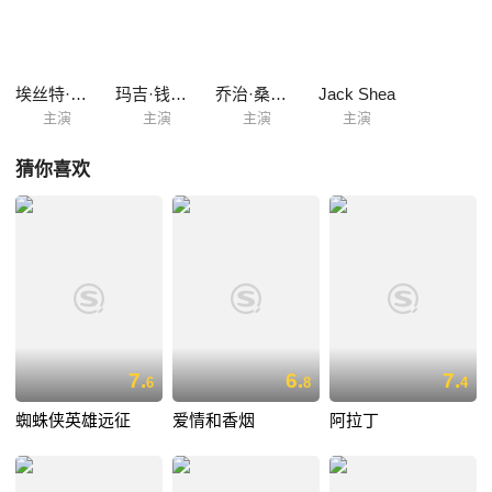
埃丝特·威廉斯
玛吉·钱皮恩
乔治·桑德斯
Jack Shea
主演
主演
主演
主演
猜你喜欢
7.
6.
7.
6
8
4
蜘蛛侠英雄远征
爱情和香烟
阿拉丁