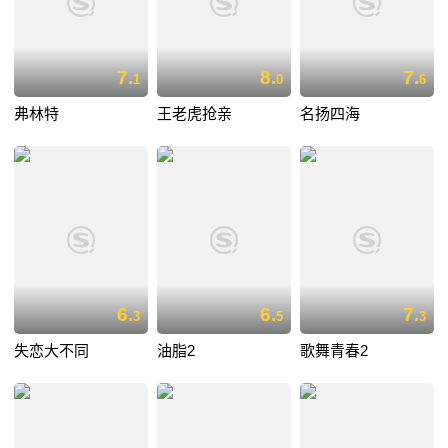
7.
8.
7.
1
0
6
弗林特
王老虎抢亲
名扬四海
6.
6.
7.
3
5
3
失恋大不同
油脂2
歌舞青春2