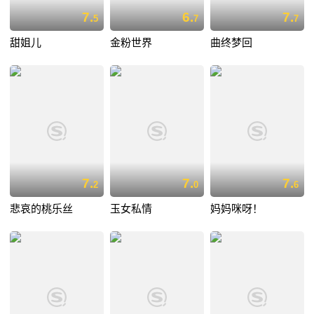
7.
6.
7.
5
7
7
甜姐儿
金粉世界
曲终梦回
7.
7.
7.
2
0
6
悲哀的桃乐丝
玉女私情
妈妈咪呀！