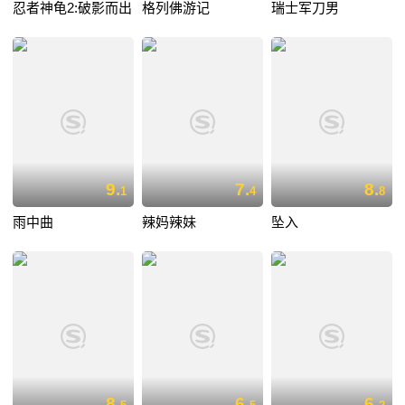
忍者神龟2:破影而出
格列佛游记
瑞士军刀男
9.
7.
8.
1
4
8
雨中曲
辣妈辣妹
坠入
8.
6.
6.