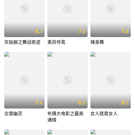
6.
7.
7.
7
8
8
灰姑娘之舞动奇迹
美凤夺鸾
辣身舞
7.
6.
8.
6
5
1
古堡幽灵
布偶大电影之最高
女人就是女人
通缉