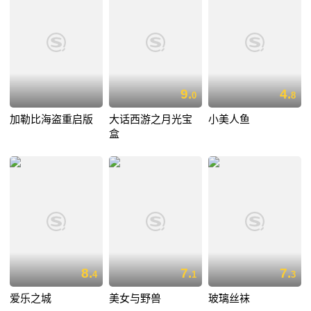
9.
4.
0
8
加勒比海盗重启版
大话西游之月光宝
小美人鱼
盒
8.
7.
7.
4
1
3
爱乐之城
美女与野兽
玻璃丝袜