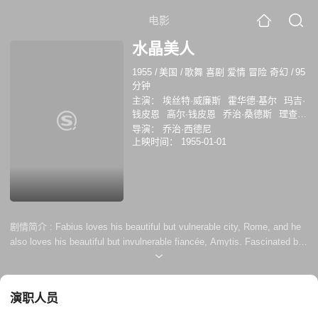
电影
水晶美人
1955
/
美国
/
歌舞 喜剧 爱情 冒险 奇幻
/
95
分钟
主演：
埃丝特·威廉斯
霍华德·基尔
玛吉·
钱皮恩
高尔·钱皮恩
乔治·桑德斯
理查德
·海顿
保罗·马克西
阿尔贝托·莫林
汤姆·
导演：
乔治·西德尼
梦露
Jack Shea
上映时间：
1955-01-01
剧情简介 :
Fabius loves his beautiful but vulnerable city, Rome, and he
also loves his beautiful but invulnerable fiancée, Amytis. Fascinated by
the tales she has heard about Hannibal, who is about to attack Rome,
Amytis is driven by curiosity to the edge of his camp. Captured, she
makes a last request of the indifferent Hannibal...that he spare the city.
演职人员
She offers to lead him to a hillt...