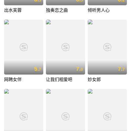
5
5
2
出水芙蓉
独奏恋之曲
倾听男人心
5.
7.
7.
7
0
7
网聘女伴
让我们相爱吧
妙女郎