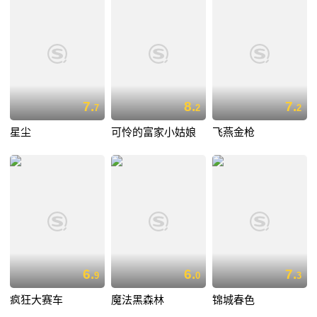
7.
8.
7.
7
2
2
星尘
可怜的富家小姑娘
飞燕金枪
6.
6.
7.
9
0
3
疯狂大赛车
魔法黑森林
锦城春色