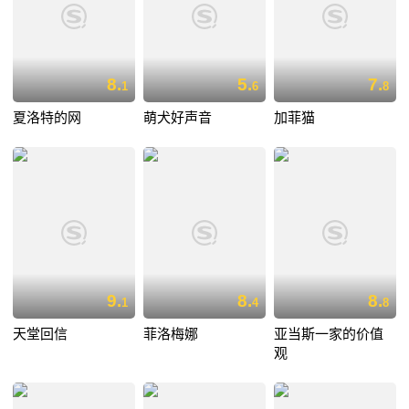
8.
5.
7.
1
6
8
夏洛特的网
萌犬好声音
加菲猫
9.
8.
8.
1
4
8
天堂回信
菲洛梅娜
亚当斯一家的价值
观