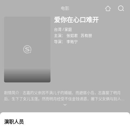
电影
爱你在心口难开
台湾
/
家庭
主演：
张如君
苏有朋
导演：
李祐宁
剧情简介 :
志嘉的父亲因不满儿子的婚姻，而避居小岛，志嘉娶了明月
后，生下了女儿玉莲。然而明月经受不住金钱诱惑，撇下父女俩与别人去
了香港，志嘉从而积劳成疾，生活十分窘迫，不久，志嘉便去世了。留下
女儿玉莲投靠爷爷长山于小岛中生活，玉莲与小朋友小豆子一起过上了孤
儿流浪的生活。但玉莲是个懂事的孩子，她默默地帮爷爷做这做那，终于
演职人员
感动了爷爷，祖孙俩相依为命。而明月也在这时寻上岛来，想领回玉莲，
弥补没做好母亲的罪责……