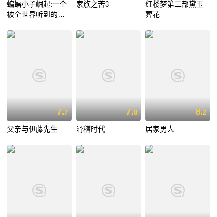
蝙蝠小子崛起:一个
家族之苦3
红楼梦第二部黛玉
被全世界听到的愿
葬花
望
7.
7.
8.
7
8
2
父亲与伊藤先生
滑稽时代
居家男人