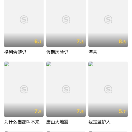
6.
7.
8.
1
3
5
格列佛游记
假期历险记
海蒂
7.
7.
5.
5
9
7
为什么猫都叫不来
唐山大地震
我是监护人