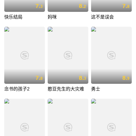
7.
8.
7.
3
2
8
快乐结局
妈咪
这不是误会
7.
8.
8.
8
3
9
念书的孩子2
憨豆先生的大灾难
勇士