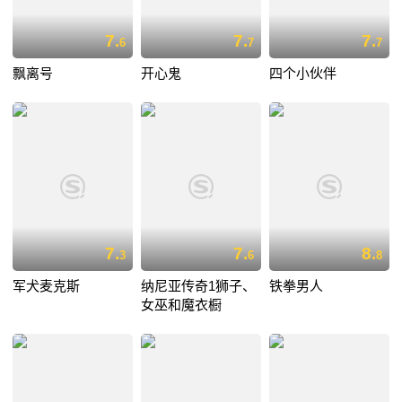
7.
7.
7.
6
7
7
飘离号
开心鬼
四个小伙伴
7.
7.
8.
3
6
8
军犬麦克斯
纳尼亚传奇1狮子、
铁拳男人
女巫和魔衣橱