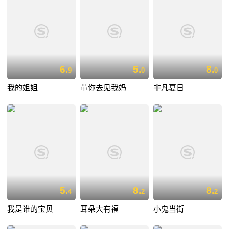
6.
5.
8.
9
0
0
我的姐姐
带你去见我妈
非凡夏日
5.
8.
8.
4
2
2
我是谁的宝贝
耳朵大有福
小鬼当街