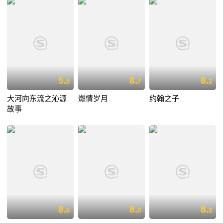
5.
8.
8.
9
7
2
大河向东流之沁源
燃情岁月
约翰之子
故事
8.
8.
8.
6
0
2