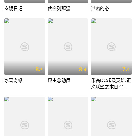
安妮日记
侠盗列那狐
泄密的心
8.
8.
7.
5
4
9
冰雪奇缘
昆虫总动员
乐高DC超级英雄:正
义联盟之末日军团
的进攻