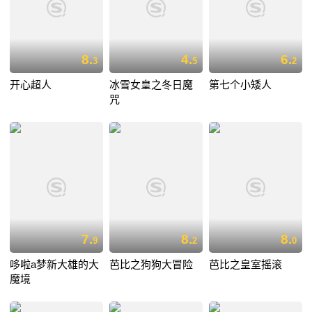
8.
4.
6.
3
5
2
开心超人
冰雪女皇之冬日魔
第七个小矮人
咒
7.
8.
8.
9
2
0
哆啦a梦新大雄的大
芭比之狗狗大冒险
芭比之皇室摇滚
魔境