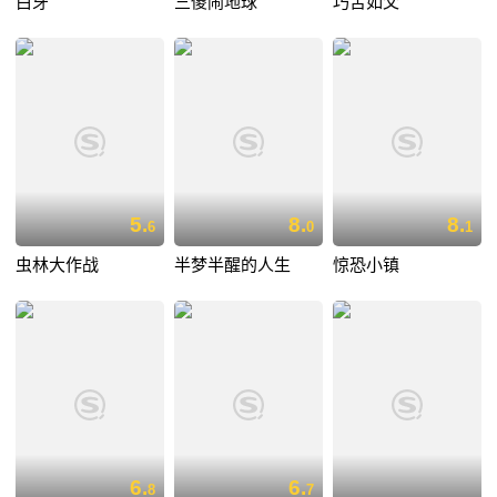
白牙
三傻闹地球
巧舌如父
5.
8.
8.
6
0
1
虫林大作战
半梦半醒的人生
惊恐小镇
6.
6.
8
7