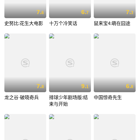
7.
6.
7.
6
7
3
史努比:花生大电影
十万个冷笑话
鼠来宝4:萌在囧途
7.
9.
6.
8
1
8
龙之谷·破晓奇兵
排球少年剧场版:结
中国惊奇先生
束与开始