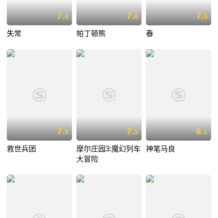
7.
7.
7.
4
9
5
失常
帕丁顿熊
春
7.
7.
6.
5
1
1
救世兵团
摩尔庄园3:魔幻列车
神笔马良
大冒险