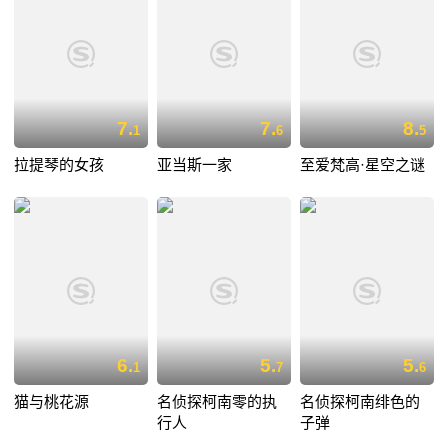
7.
7.
8.
1
6
5
拉提琴的女孩
亚当斯一家
至爱梵高·星空之谜
6.
5.
5.
1
7
6
猫与桃花源
名侦探柯南零的执
名侦探柯南绯色的
行人
子弹