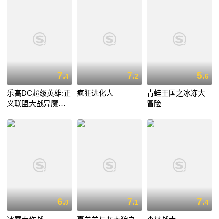
7.
7.
5.
4
2
6
乐高DC超级英雄:正
疯狂进化人
青蛙王国之冰冻大
义联盟大战异魔联
冒险
盟
6.
7.
7.
0
1
4