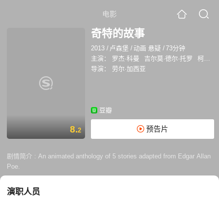
电影
奇特的故事
2013
/
卢森堡
/
动画 悬疑
/
73分钟
主演：
罗杰·科曼
吉尔莫·德尔·托罗
柯奈莉亚·冯克
导演：
劳尔·加西亚
豆瓣
8.
预告片
2
剧情简介 :
An animated anthology of 5 stories adapted from Edgar Allan
Poe.
演职人员