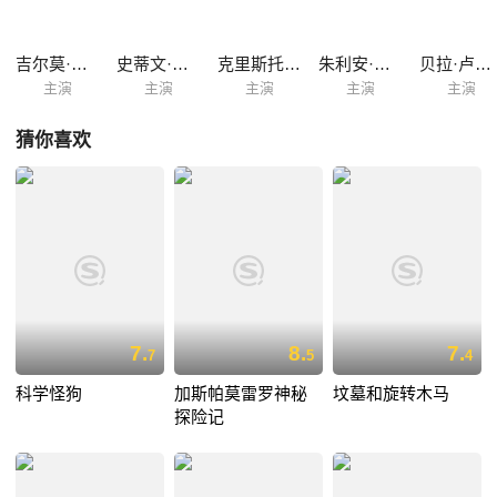
吉尔莫·德尔·托罗
史蒂文·休斯
克里斯托弗·李
朱利安·山德斯
贝拉·卢戈西
主演
主演
主演
主演
主演
猜你喜欢
7.
8.
7.
7
5
4
科学怪狗
加斯帕莫雷罗神秘
坟墓和旋转木马
探险记