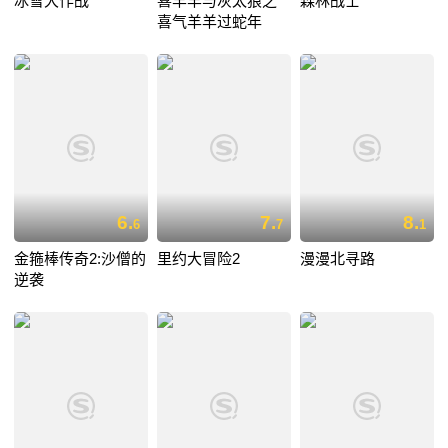
冰雪大作战
喜羊羊与灰太狼之
森林战士
喜气羊羊过蛇年
6.
7.
8.
6
7
1
金箍棒传奇2:沙僧的
里约大冒险2
漫漫北寻路
逆袭