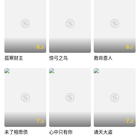
6.
6.
5
7
孤寒财主
惊弓之鸟
救命恩人
7.
7.
1
2
未了相思债
心中只有你
通天大盗