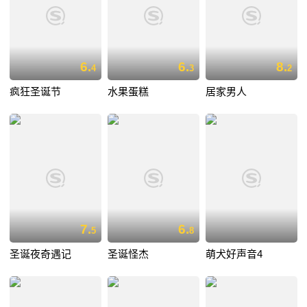
6.
6.
8.
4
3
2
疯狂圣诞节
水果蛋糕
居家男人
7.
6.
5
8
圣诞夜奇遇记
圣诞怪杰
萌犬好声音4