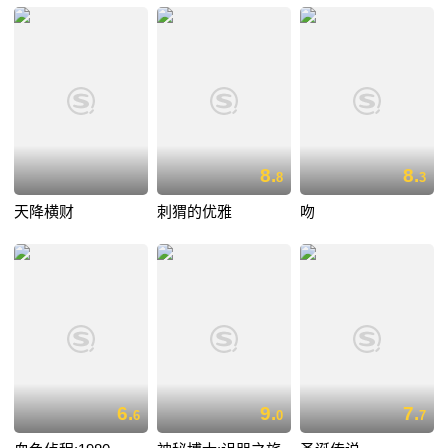
8.
8.
8
3
天降横财
刺猬的优雅
吻
6.
9.
7.
6
0
7