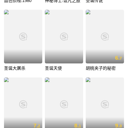
血色侦程:1980
神秘博士:诅咒之旅
圣诞传说
6.
7
圣诞大屠杀
圣诞天使
胡桃夹子的秘密
7.
8.
9.
2
1
0