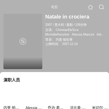
电影
Natale in crociera
2007
/
意大利
/
喜剧
/
109分钟
主演：
ChristianDeSica
MichelleHunziker
Alessia Mancini
Aida
Yespica
乔治·希尔顿
南茜·布尼里
导演：
内里·帕伦蒂
Maurizio Aiello
亚历山德罗·西亚尼
法比
上映时间：
2007-12-14
奥·德·路易吉
克里斯蒂安·德西卡
米切尔·
亨泽尔
演职人员
内里·帕伦蒂
Alessia Mancini
乔治·希尔顿
法比奥·德·路易吉
米切尔·亨泽尔