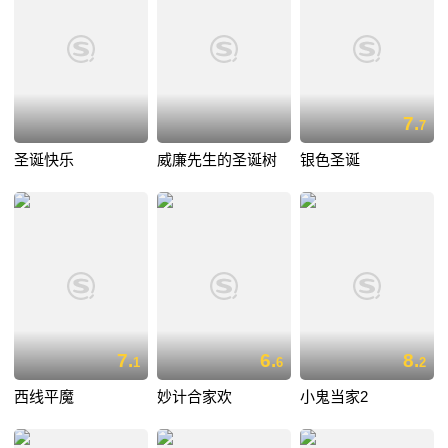
7.
7
圣诞快乐
威廉先生的圣诞树
银色圣诞
7.
6.
8.
1
6
2
西线平魔
妙计合家欢
小鬼当家2