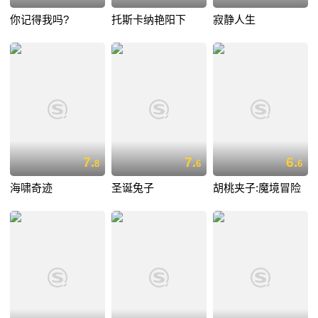
你记得我吗?
托斯卡纳艳阳下
寂静人生
7.
7.
6.
8
6
6
海啸奇迹
圣诞兔子
胡桃夹子:魔境冒险