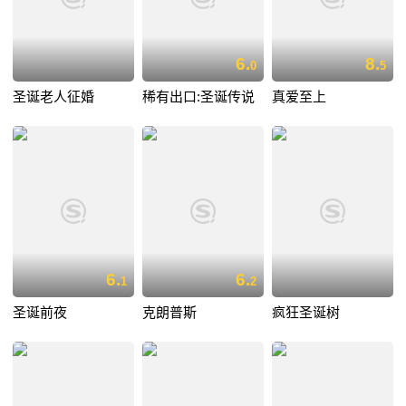
6.
8.
0
5
圣诞老人征婚
稀有出口:圣诞传说
真爱至上
6.
6.
1
2
圣诞前夜
克朗普斯
疯狂圣诞树