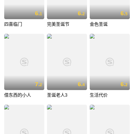
6.
6.
6.
1
2
5
四喜临门
完美圣诞节
金色圣诞
7.
6.
6.
2
4
2
借东西的小人
圣诞老人3
生活代价