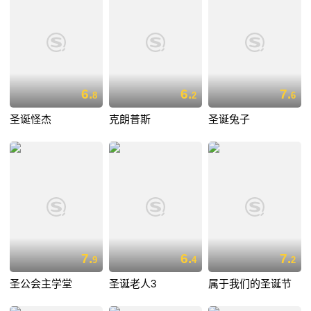
6.
6.
7.
8
2
6
圣诞怪杰
克朗普斯
圣诞兔子
7.
6.
7.
9
4
2
圣公会主学堂
圣诞老人3
属于我们的圣诞节