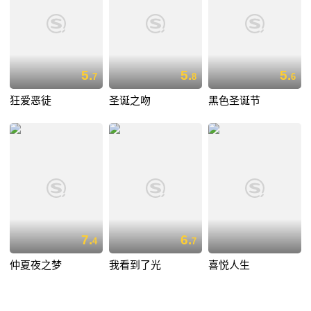
5.
5.
5.
7
8
6
狂爱恶徒
圣诞之吻
黑色圣诞节
7.
6.
4
7
仲夏夜之梦
我看到了光
喜悦人生