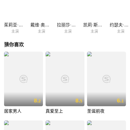
茱莉亚·达菲
戴维·奥格登·施蒂尔斯
拉丽莎·奥蕾尼克
凯莉·斯泰堡丝
约瑟夫·劳伦斯
主演
主演
主演
主演
主演
猜你喜欢
8.
8.
6.
2
5
1
居家男人
真爱至上
圣诞前夜