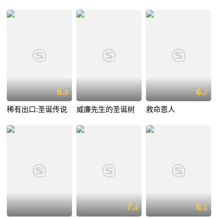
6.
6.
0
7
稀有出口:圣诞传说
威廉先生的圣诞树
救命恩人
7.
6.
4
1