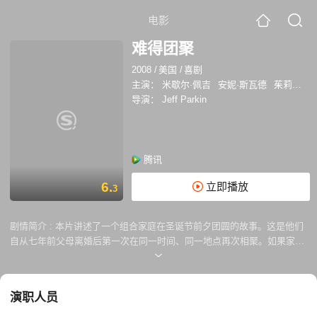
电影
难得团聚
2008
/
美国
/
喜剧
主演：
米歇尔·佩吉
安妮·斯瓦德
茱莉亚·达菲
导演：
Jeff Parkin
腾讯
6.
立即播放
3
剧情简介 :
本片讲述了一个组合家庭在圣诞节前夕团圆的故事。这是他们
自从七年前父母离婚后第一次在同一时间、同一地点再次相聚。如果家庭
和睦，这本来也不是什么难事。可事实正相反，前男友的出现、未经宣布
的消息、以及严密保守的家庭秘密的泄露等等一系列事件的发生，仅仅让
事态更加糟糕.本片以喜剧、感人的方式说明了家庭的意义， 即使你不怎
演职人员
么喜欢你的家庭。