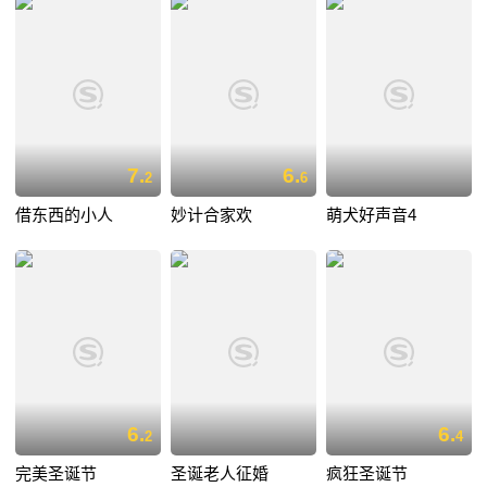
7.
6.
2
6
借东西的小人
妙计合家欢
萌犬好声音4
6.
6.
2
4
完美圣诞节
圣诞老人征婚
疯狂圣诞节