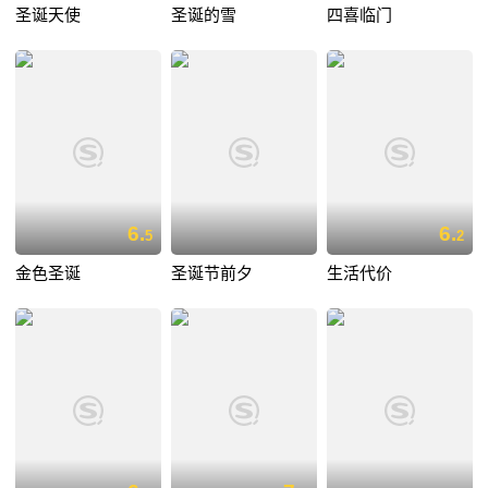
圣诞天使
圣诞的雪
四喜临门
6.
6.
5
2
金色圣诞
圣诞节前夕
生活代价