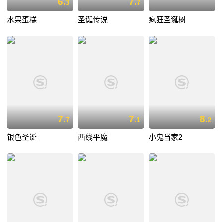
6.
7.
3
7
水果蛋糕
圣诞传说
疯狂圣诞树
7.
7.
8.
7
1
2
银色圣诞
西线平魔
小鬼当家2