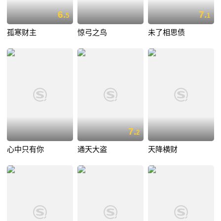
6.
7.
5
1
孤寒财主
惊弓之鸟
未了相思债
7.
2
心中只有你
通天大盗
天降横财