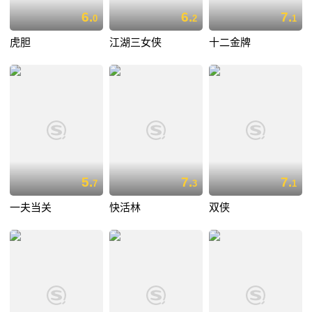
6.
6.
7.
0
2
1
虎胆
江湖三女侠
十二金牌
5.
7.
7.
7
3
1
一夫当关
快活林
双侠