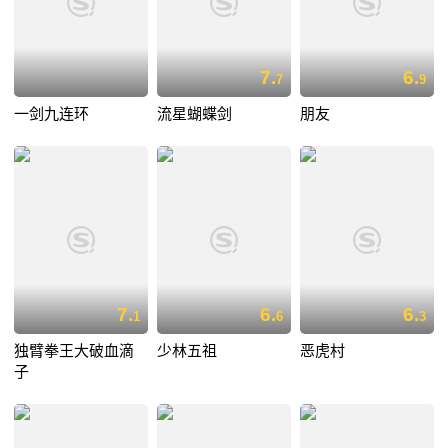
7.
6.
7
9
一剑九连环
流星蝴蝶剑
朋友
7.
6.
6.
1
6
3
独臂拳王大破血滴
少林五祖
恶虎村
子