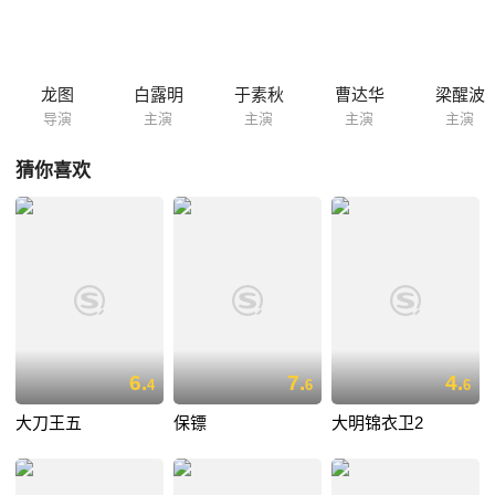
追上。
龙图
白露明
于素秋
曹达华
梁醒波
导演
主演
主演
主演
主演
猜你喜欢
6.
7.
4.
4
6
6
大刀王五
保镖
大明锦衣卫2