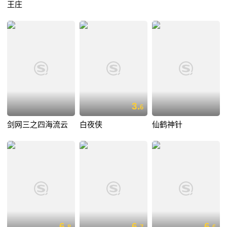
王庄
3.
6
剑网三之四海流云
白夜侠
仙鹤神针
6.
6.
6.