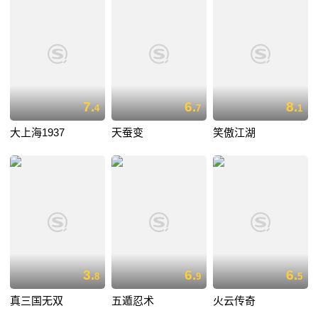
7.
6.
8.
4
7
1
大上海1937
天蚕变
笑傲江湖
3.
6.
6.
8
9
5
真三国无双
五遁忍术
火云传奇