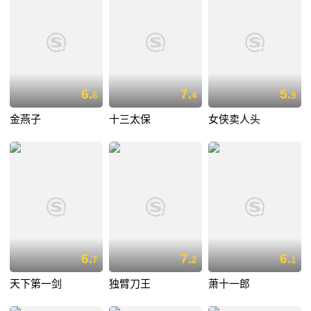
6.
7.
5.
6
4
9
金燕子
十三太保
女侠卖人头
6.
7.
6.
7
2
1
天下第一剑
独臂刀王
萧十一郎