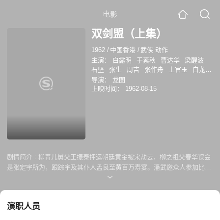
电影
双剑盟（上集）
1962
/
中国香港
/
武侠 动作
主演：
白露明
于素秋
曹达华
梁醒波
石坚
张生
周吉
张作舟
上官玉
白龙
珠
少新权
张醒非
萧仲坤
柠檬
黎雯
导演：
龙图
何少雄
杨业宏
袁立祥
邵汉生
高超
林
上映时间：
1962-08-15
鲁岳
张志荪
李镜清
袁小田
剧情简介 :
柳青儿舅父王振泰押运朝廷黄金被宋劫去，柳之祖父春华误会
是张定宇所为，跟踪宇及其仆人孟良至黄百万寿宴。潘武邀众人参加比武
大赛，奖品是前朝遗下的珠宝，武建议用作账灾，朱半仙退席，对付武对
头翟星斗，并请李九宵等人助阵，打算战胜后将珠宝献给朝廷升官晋爵。
宇与良回乡，随华学艺，又得摩诃明收为徒。武追宋交出贼赃，宋到柳家
演职人员
寻仇，摩诃明暗助柳。宋终为师父冯烟客所救。柳、宇获明指点，在武林
大会中胜出，赢了青霸剑。当明把剑交柳时，商人吴不问弹断青霸剑，明