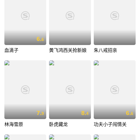
6.
6
血滴子
黄飞鸿西关抢新娘
朱八戒招亲
7.
8.
6.
9
4
6
林海雪原
卧虎藏龙
功夫小子闯情关