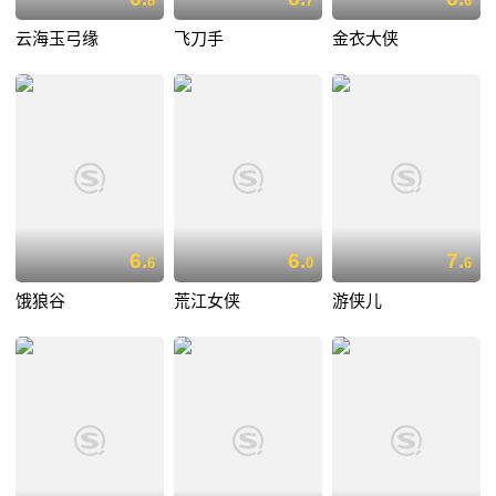
8
7
6
云海玉弓缘
飞刀手
金衣大侠
6.
6.
7.
6
0
6
饿狼谷
荒江女侠
游侠儿