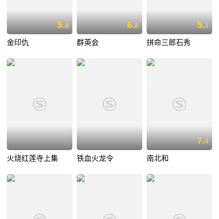
5.
6.
5.
8
8
3
金印仇
群英会
拼命三郎石秀
7.
4
火烧红莲寺上集
铁血火龙令
南北和