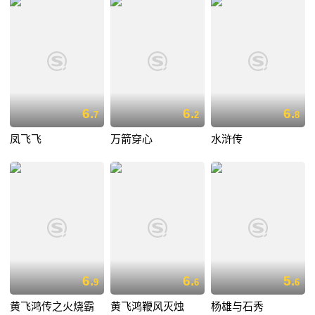
6.
6.
6.
7
2
8
凤飞飞
万箭穿心
水浒传
6.
6.
5.
9
6
6
黄飞鸿传之火烧霸
黄飞鸿鞭风灭烛
杨雄与石秀