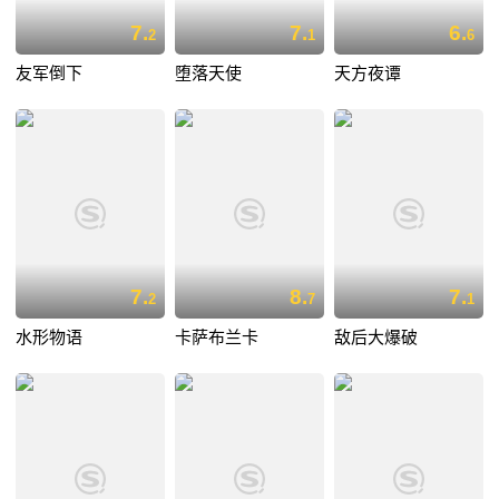
7.
7.
6.
2
1
6
友军倒下
堕落天使
天方夜谭
7.
8.
7.
2
7
1
水形物语
卡萨布兰卡
敌后大爆破