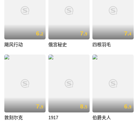
6.
7.
7.
2
9
4
飓风行动
俄宫秘史
四根羽毛
7.
8.
6.
9
5
9
敦刻尔克
1917
伯爵夫人