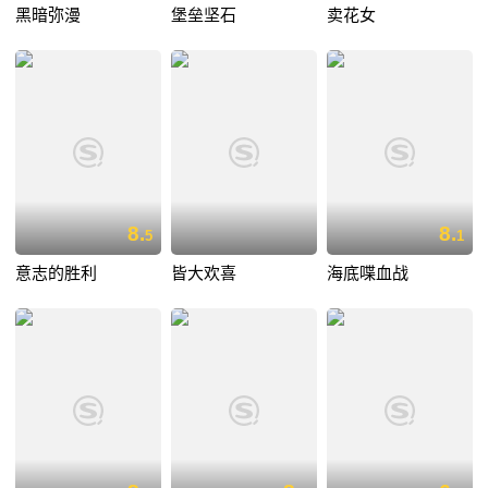
黑暗弥漫
堡垒坚石
卖花女
8.
8.
5
1
意志的胜利
皆大欢喜
海底喋血战