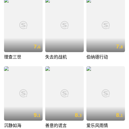
7.
7.
6
8
理查三世
失去的战机
伯纳德行动
9.
8.
8.
1
3
1
沉静如海
善意的谎言
爱乐风雨情