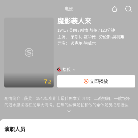
电影
魔影袭人来
1941
/
英国
/
剧情 战争
/
123分钟
主演：
莱斯利·霍华德
劳伦斯·奥利弗
雷蒙德
导演：
迈克尔·鲍威尔
搜狐
7.
立即播放
2
剧情简介 :
获奖：1943年奥斯卡最佳剧本奖 介绍：二战初期，一艘毁坏
的潜水艇搁浅在加拿大海湾。狂热的纳粹船长和他的全体船员必须抵达当
时中立的美国，否则他们要被捉拿。一路上他们遇上形形色色的人物，对
战争和爱国主义抱着各自的态度。在本片中导演鲍威尔和演员艾默力．皮
斯伯格针对美国参加同盟国对抗纳粹的原因而展现出他们独特的观点。
演职人员