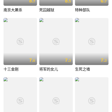
8.
8.
6.
7
5
7
南京大屠杀
死囚越狱
特种部队
7.
7.
7.
6
3
3
十三金刚
将军的女儿
生死之墙