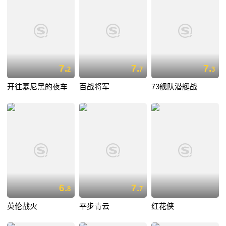
7.
7.
7.
2
7
3
开往慕尼黑的夜车
百战将军
73舰队潜艇战
6.
7.
8
7
英伦战火
平步青云
红花侠