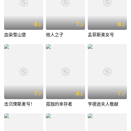
8.
7.
8.
1
3
2
血染雪山堡
他人之子
孟菲斯美女号
7.
8.
7.
7
1
7
击沉俾斯麦号！
孤独的幸存者
亨德逊夫人敬献