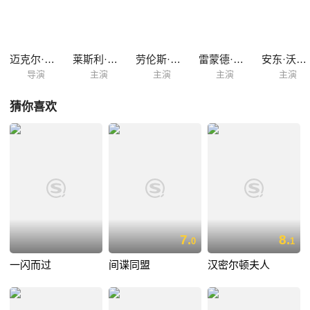
迈克尔·鲍威尔
莱斯利·霍华德
劳伦斯·奥利弗
雷蒙德·马西
安东·沃尔布鲁克
导演
主演
主演
主演
主演
猜你喜欢
7.
8.
0
1
一闪而过
间谍同盟
汉密尔顿夫人