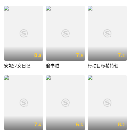
8.
7.
7.
0
9
2
安妮少女日记
偷书贼
行动目标希特勒
7.
6.
8.
6
6
2