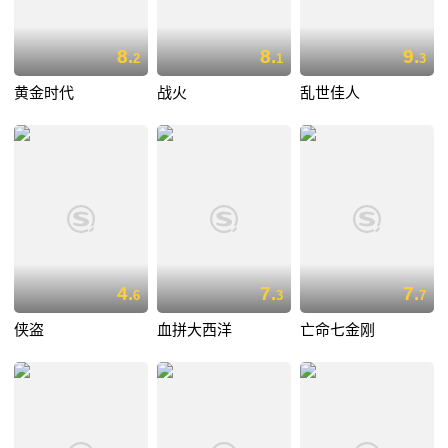
8.
8.
9.
2
1
3
黄金时代
战火
乱世佳人
4.
7.
7.
6
3
7
侠盗
血拼大西洋
亡命七金刚