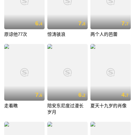
6.
7.
7.
4
8
7
原谅他77次
惊涛骇浪
两个人的芭蕾
7.
6.
4.
6
2
7
走着瞧
陪安东尼度过漫长
夏天十九岁的肖像
岁月