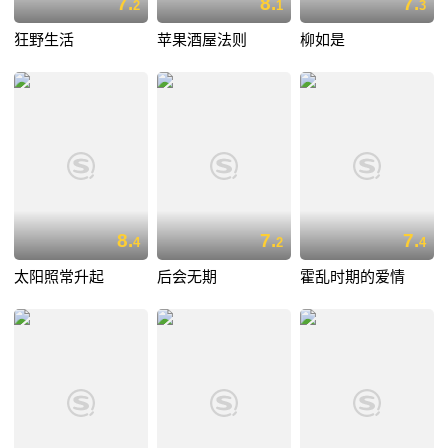
7.
8.
7.
2
1
3
狂野生活
苹果酒屋法则
柳如是
8.
7.
7.
4
2
4
太阳照常升起
后会无期
霍乱时期的爱情