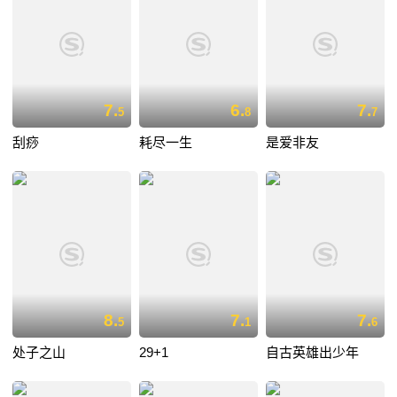
7.
6.
7.
5
8
7
刮痧
耗尽一生
是爱非友
8.
7.
7.
5
1
6
处子之山
29+1
自古英雄出少年