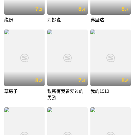
7.
8.
8.
2
4
7
缘份
对她说
弗里达
8.
7.
8.
2
4
6
草房子
致所有我曾爱过的
我的1919
男孩