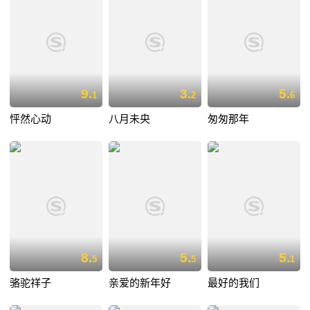
9.
3.
5.
1
2
6
怦然心动
八月未央
匆匆那年
8.
5.
5.
5
5
1
骆驼祥子
亲爱的新年好
最好的我们