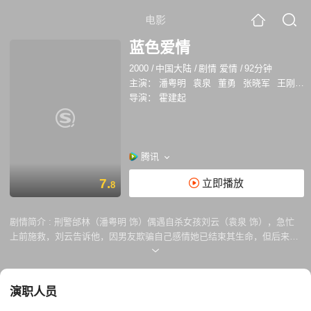
电影
蓝色爱情
2000
/
中国大陆
/
剧情 爱情
/
92分钟
主演：
潘粤明
袁泉
董勇
张晓军
王刚
滕
导演：
霍建起
腾讯
7.
立即播放
8
剧情简介 :
刑警邰林（潘粤明 饰）偶遇自杀女孩刘云（袁泉 饰），急忙
上前施救，刘云告诉他，因男友欺骗自己感情她已结束其生命，但后来的
结果却是个令人哭笑不得的闹剧。原来刘云是个话剧演员，为体验生活出
来找灵感，邰林对她既生气又喜欢。几天后，邰林如约来到老地方见面，
刘云央他帮忙寻找曾经救 过自己命的男人白驹（王刚 饰）。处于职业习
演职人员
惯，邰林对刘云的身世也做了一番调査，知道她没有父亲。又过一段时
间，刘云带邰林一起去见自己的母亲李文竹（崔敏捷 饰），此时李文竹神