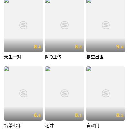
8.
8.
9.
4
8
4
天生一对
阿Q正传
横空出世
6.
8.
8.
8
1
3
结婚七年
老井
喜盈门