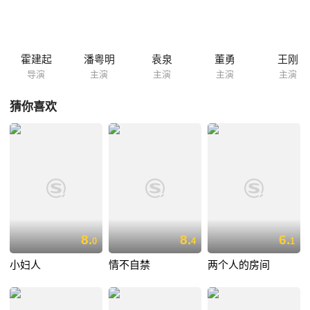
情恍惚，已不谙世事。通过调査，邰林发现白驹与一桩多年前的凶杀案有
扯不清的联系，邰林陷入苦闷之中，他不知刘云与白驹是什么关系，在偶
然看到的一份杂志上，他推断出白驹就是刘云的父亲......
霍建起
潘粤明
袁泉
董勇
王刚
导演
主演
主演
主演
主演
猜你喜欢
8.
8.
6.
0
4
1
小妇人
情不自禁
两个人的房间