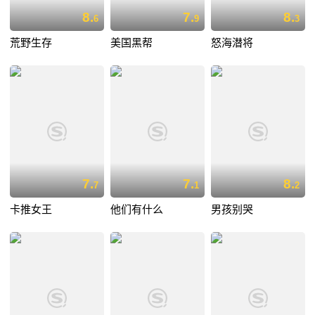
8.
7.
8.
6
9
3
荒野生存
美国黑帮
怒海潜将
7.
7.
8.
7
1
2
卡推女王
他们有什么
男孩别哭