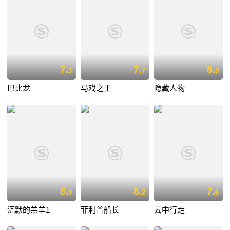
7.
7.
8.
3
7
9
巴比龙
马戏之王
隐藏人物
8.
8.
7.
9
2
6
沉默的羔羊1
菲利普船长
云中行走