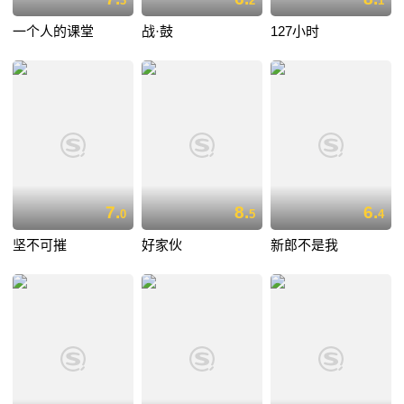
3
2
1
一个人的课堂
战·鼓
127小时
7.
8.
6.
0
5
4
坚不可摧
好家伙
新郎不是我