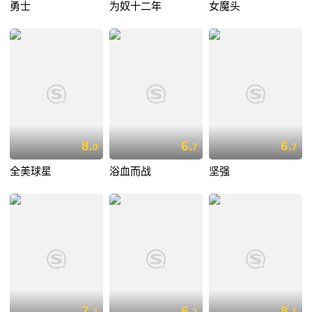
勇士
为奴十二年
女魔头
8.
6.
6.
0
7
7
全美球星
浴血而战
坚强
7.
6.
8.