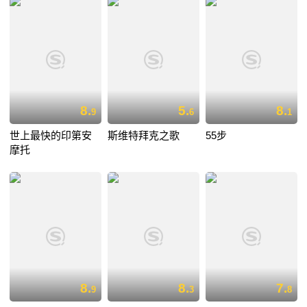
8.
5.
8.
9
6
1
世上最快的印第安
斯维特拜克之歌
55步
摩托
8.
8.
7.
9
3
8