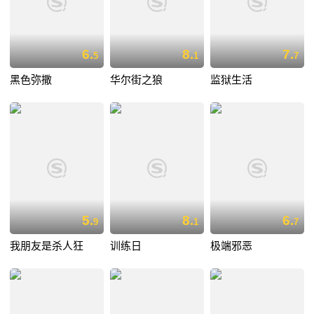
6.
8.
7.
5
1
7
黑色弥撒
华尔街之狼
监狱生活
5.
8.
6.
9
1
7
我朋友是杀人狂
训练日
极端邪恶