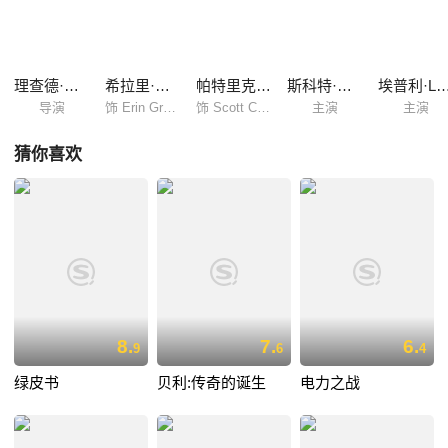
他们的未来能否在爱林的循循教导下重现曙光，爱林的肩上承着千斤重
担，她只有一本或者可以感化孩子的《安妮日记》，以及一颗热忱真诚的
心，带领迷失的孩子找到明灯。
理查德·拉·格拉文斯
希拉里·斯万克
帕特里克·德姆西
斯科特·格伦
埃普利·L·埃尔
导演
饰 Erin Gruwell
饰 Scott Casey
主演
主演
猜你喜欢
8.
7.
6.
9
6
4
绿皮书
贝利:传奇的诞生
电力之战