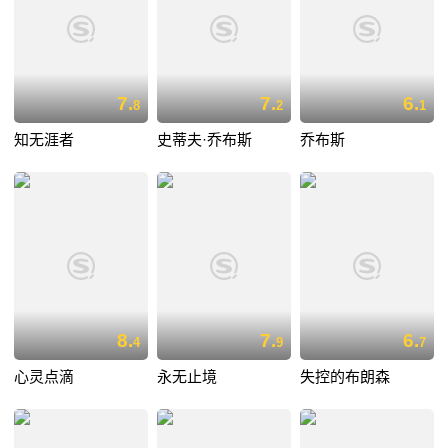
7.
7.
6.
8
2
1
知无涯者
史蒂夫·乔布斯
乔布斯
8.
7.
6.
4
9
7
心灵点滴
永无止境
失控的布朗森