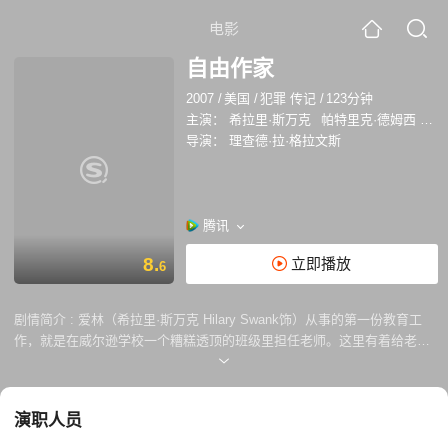
电影
自由作家
2007
/
美国
/
犯罪 传记
/
123分钟
主演：
希拉里·斯万克
帕特里克·德姆西
斯
导演：
理查德·拉·格拉文斯
腾讯
8.
立即播放
6
剧情简介 :
爱林（希拉里·斯万克 Hilary Swank饰）从事的第一份教育工
作，就是在威尔逊学校一个糟糕透顶的班级里担任老师。这里有着给老师
们带来噩梦的学生：他们虚度光阴，消磨时辰，把学校当成18岁之前的游
乐场；更混乱的是，学生们来自社会里的不同种族和各类底层阶级，分帮
结派互相斗殴。 爱林想方设法让仇恨远离孩子们的心，消解他们之间的敌
演职人员
意，可是，作为一名白人老师，孩子们对她树起了重重心墙，爱林的教育
理想在现实中一次又一次地碰壁。 孩子们跌入深渊的心灵是否无药可救，