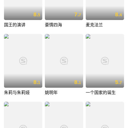
8.
7.
8.
5
7
4
国王的演讲
豪情四海
麦克法兰
8.
8.
5.
1
1
7
朱莉与朱莉娅
姚明年
一个国家的诞生