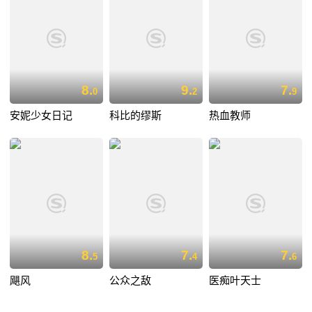
8.
9.
7.
0
2
9
安妮少女日记
科比的缪斯
热血教师
8.
7.
7.
5
4
6
飓风
公众之敌
医痴叶天士