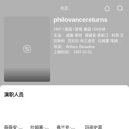
电影
philovancereturns
1947
/
美国
/
爱情 悬疑
/
64分钟
主演：
威廉·莱特
薇薇安·奥斯汀
利昂·贝
拉斯科
克拉拉·布兰迪克
拉姆塞·埃姆斯
DamianO'Flynn
Damian O'Flynn
埃迪·邓
导演：
William Beaudine
恩
弗兰克·维尔考克斯
Cy Stevens
玛丽
上映时间：
1947-01-01
史葛
演职人员
薇薇安·奥斯汀
拉姆塞·埃姆斯
弗兰克·维尔考克斯
玛丽史葛