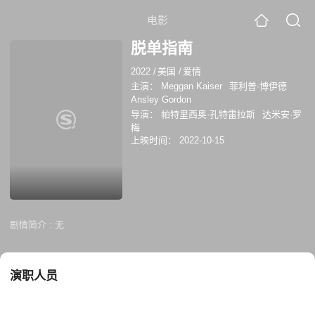
电影
脱单指南
2022
/
美国
/
爱情
主演：
Meggan Kaiser
菲利普·博伊德
Ansley Gordon
导演：
帕特里西奥·孔特雷拉斯
达米安·罗
梅
上映时间：
2022-10-15
剧情简介 :
无
演职人员