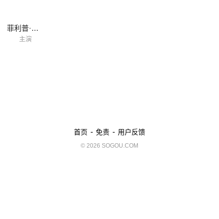
菲利普·博伊德
主演
-
-
首页
免责
用户反馈
© 2026 SOGOU.COM