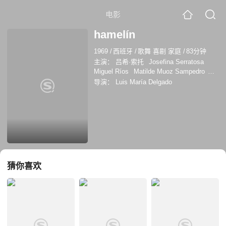
电影
hamelín
1969
/
西班牙
/
歌舞 喜剧 家庭
/
83分钟
主演：
吕希·索托
Josefina Serratosa
Miguel Ríos
Matilde Muoz Sampedro
Goyo Lebrero
拉斐尔·埃尔南德斯
罗伯托
导演：
Luis María Delgado
·卡马迭尔
Tota Alba
米格尔·里赫罗
猜你喜欢