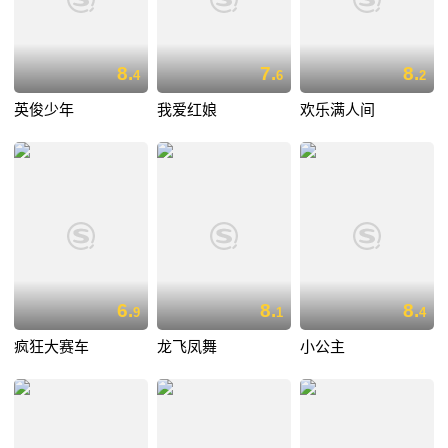
8.
7.
8.
4
6
2
英俊少年
我爱红娘
欢乐满人间
6.
8.
8.
9
1
4
疯狂大赛车
龙飞凤舞
小公主