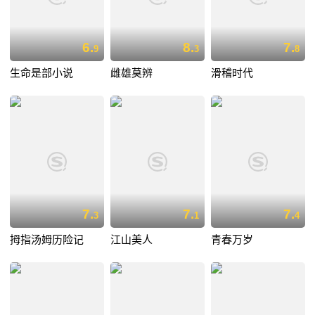
6.
8.
7.
9
3
8
生命是部小说
雌雄莫辨
滑稽时代
7.
7.
7.
3
1
4
拇指汤姆历险记
江山美人
青春万岁