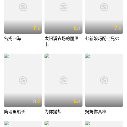
7.
8.
7.
6
3
3
名扬四海
太阳溪农场的丽贝
七新娘巧配七兄弟
卡
8.
5.
2
9
简瑞里船长
为你抛却
妈妈你真棒