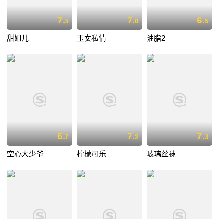
7.
7.
6.
5
0
5
甜姐儿
玉女私情
油脂2
6.
7.
7.
7
2
3
空心大少爷
柠檬可乐
玻璃丝袜