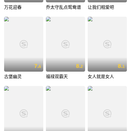
万花迎春
乔太守乱点鸳鸯谱
让我们相爱吧
7.
8.
8.
6
2
1
古堡幽灵
福禄双霸天
女人就是女人