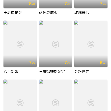
8.
7.
7.
0
0
6
王老虎抢亲
蓝色夏威夷
玫瑰舞后
7.
7.
6.
5
9
7
六月新娘
三看御妹刘金定
金粉世界