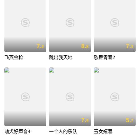
7.
8.
7.
2
8
3
飞燕金枪
跳出我天地
歌舞青春2
7.
5.
9
7
萌犬好声音4
一个人的乐队
玉女嬉春