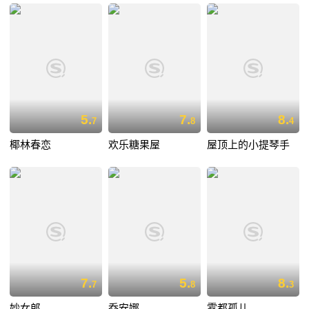
5.
7.
8.
7
8
4
椰林春恋
欢乐糖果屋
屋顶上的小提琴手
7.
5.
8.
7
8
3
妙女郎
乔安娜
雾都孤儿