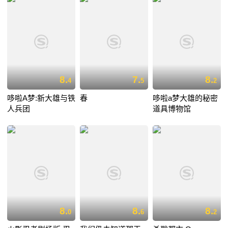
8.
7.
8.
4
5
2
哆啦A梦:新大雄与铁
春
哆啦a梦大雄的秘密
人兵团
道具博物馆
8.
8.
8.
0
6
2