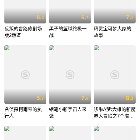
8.
6.
7.
4
3
1
反叛的鲁路修剧场
黑子的篮球终极一
精灵宝可梦大家的
版2叛道
战
故事
5.
7.
8.
7
6
3
名侦探柯南零的执
蜡笔小新宇宙人来
哆啦A梦:大雄的新魔
行人
袭
界大冒险之7个魔法
师