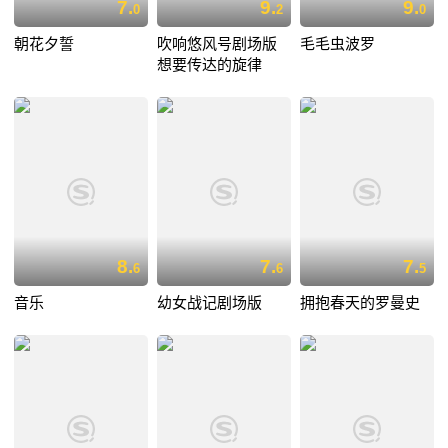
7.
9.
9.
0
2
0
朝花夕誓
吹响悠风号剧场版
毛毛虫波罗
想要传达的旋律
8.
7.
7.
6
6
5
音乐
幼女战记剧场版
拥抱春天的罗曼史