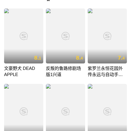
8.
8.
7.
1
4
4
文豪野犬 DEAD
反叛的鲁路修剧场
紫罗兰永恒花园外
APPLE
版1兴道
传永远与自动手记
人偶