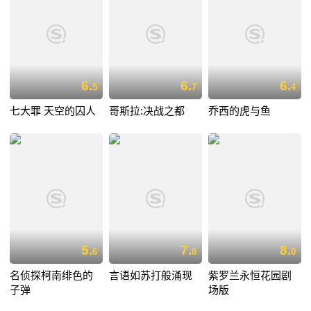
6.
6.
6.
5
7
4
七大罪 天空的囚人
哥斯拉:决战之都
乔西的虎与鱼
5.
7.
8.
6
8
0
名侦探柯南绯色的
言语如苏打般涌现
紫罗兰永恒花园剧
子弹
场版