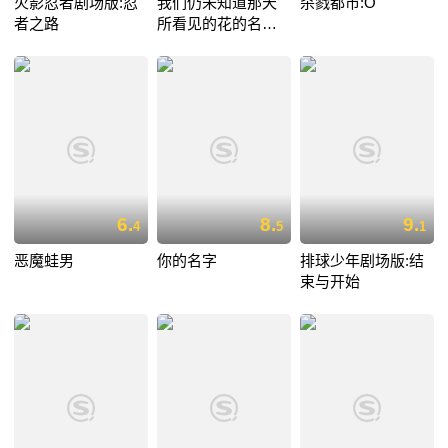
火影忍者剧场版:忍
我们仍未知道那天
杀戮都市:O
者之路
所看见的花的名字
剧场版
6.
8.
9.
4
5
1
恶魔蛙男
你的名字
排球少年剧场版:结
束与开始