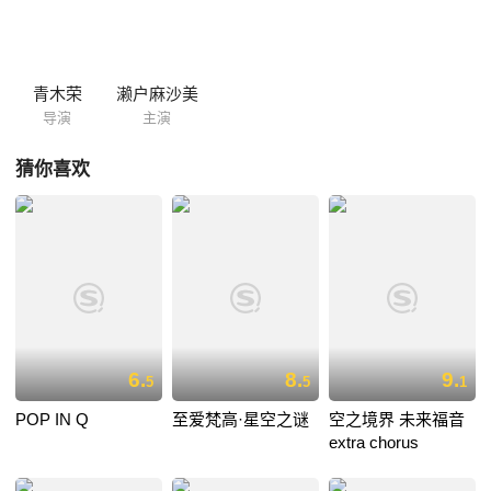
青木荣
濑户麻沙美
导演
主演
猜你喜欢
6.
8.
9.
5
5
1
POP IN Q
至爱梵高·星空之谜
空之境界 未来福音
extra chorus