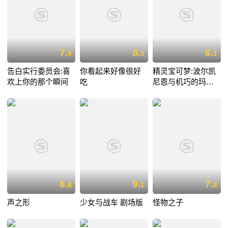
7.
8.
6.
9
9
1
告白实行委员会:喜
你看起来好像很好
精灵宝可梦:波尔凯
欢上你的那个瞬间
吃
尼恩与机巧的玛机
雅娜
6.
9.
7.
8
1
8
声之形
少女与战车 剧场版
怪物之子