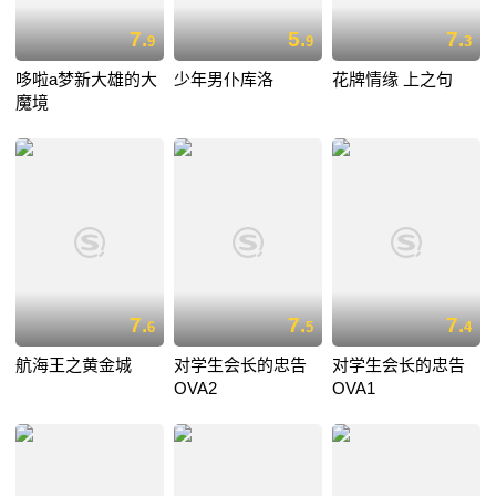
7.
5.
7.
9
9
3
哆啦a梦新大雄的大
少年男仆库洛
花牌情缘 上之句
魔境
7.
7.
7.
6
5
4
航海王之黄金城
对学生会长的忠告
对学生会长的忠告
OVA2
OVA1