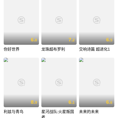
6.
7.
6.
8
2
5
你好世界
龙珠超布罗利
交响诗篇 超进化1
8.
6.
6.
9
1
6
利兹与青鸟
星河战队:火星叛国
未来的未来
者