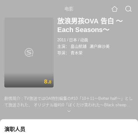
电影
放浪男孩OVA 告白 ～
Each Seasons～
2011
/
日本
/
动画
主演：
畠山航辅
濑户麻沙美
导演：
青木荣
8.
8
剧情简介 :
TV放送ではOA特別編集の#10「10＋11～Better half～」とし
て放送された、 オリジナル版#10「ぼくだけ笑われた～Black sheep
～」と#11「告白～Each Season～」が、 Blu-ray＆DVD第5巻と第6巻に
収録されます！
演职人员