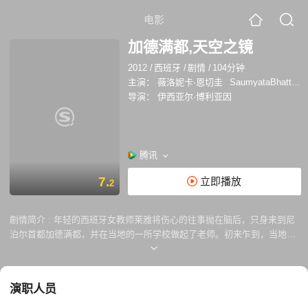
电影
加德满都,天空之镜
2012
/
西班牙
/
剧情
/
104分钟
主演：
薇洛妮卡·恩切圭
SaumyataBhattarai
导演：
伊西亚尔·博利亚因
腾讯
7.
立即播放
2
剧情简介 :
年轻的西班牙女教师莱雅将伤心的往事抛在脑后，只身来到尼
泊尔首都加德满都，并在当地的一所学校做起了老师。初来乍到，当地的
贫穷与教育上的等级歧视使莱雅感到非常震惊，她下决心要改善孩子们的
学习状况。为了长期留在尼泊尔，她匆匆和一个当地人结婚，并走进加德
满都的贫民窟，踏上了普及教育的征途。但很快她就发现，单凭自己一个
演职人员
人的力量是远远不够的。幸运的是，上天赐予了她一份意料之外的礼物：
她爱上了那个和她结婚的“陌生人”……