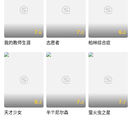
7.
7.
6.
6
5
2
我的教师生涯
志愿者
柏林综合症
8.
7.
7.
3
5
7
天才少女
半个尼尔森
萤火虫之星