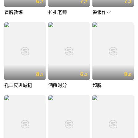
6.
7.
7.
7
7
3
冒牌教练
拉扎老师
暑假作业
8.
6.
9.
1
3
0
孔二皮进城记
酒醒时分
超脱