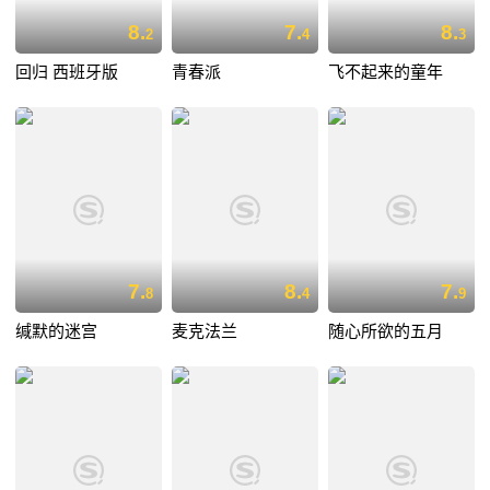
8.
7.
8.
2
4
3
回归 西班牙版
青春派
飞不起来的童年
7.
8.
7.
8
4
9
缄默的迷宫
麦克法兰
随心所欲的五月