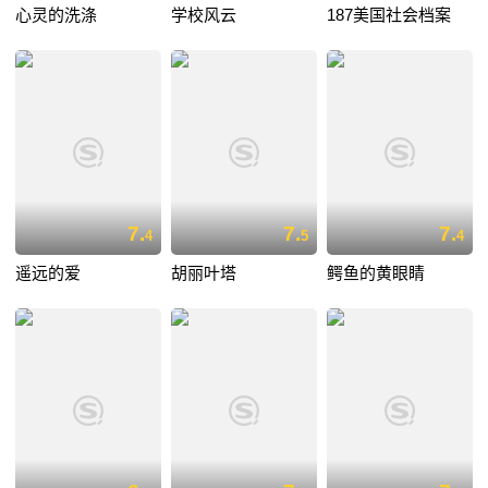
心灵的洗涤
学校风云
187美国社会档案
7.
7.
7.
4
5
4
遥远的爱
胡丽叶塔
鳄鱼的黄眼睛