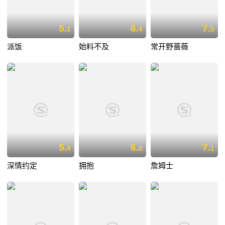
5.
6.
7.
1
4
5
派饭
始料不及
常开野蔷薇
5.
6.
7.
4
8
1
深情约定
拥抱
詹姆士