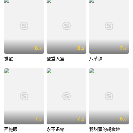
6.
8.
7.
8
5
6
觉醒
登堂入室
八节课
7.
7.
6.
6
2
8
西施眼
永不退缩
我甜蜜的胡椒地