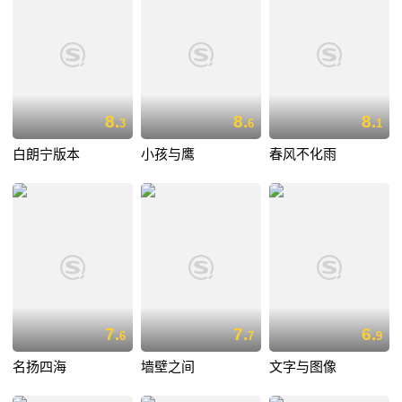
8.
8.
8.
3
6
1
白朗宁版本
小孩与鹰
春风不化雨
7.
7.
6.
6
7
9
名扬四海
墙壁之间
文字与图像