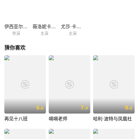
伊西亚尔·博利亚因
薇洛妮卡·恩切圭
尤莎·卡斯戴尔
导演
主演
主演
猜你喜欢
6.
7.
8.
6
4
6
再见十八班
嗝嗝老师
哈利·波特与凤凰社