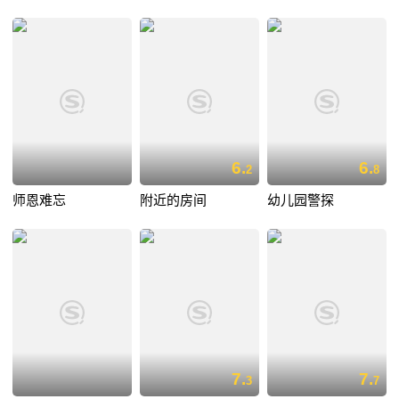
6.
6.
2
8
师恩难忘
附近的房间
幼儿园警探
7.
7.
3
7