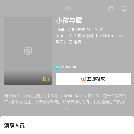
电影
小孩与鹰
1969
/
英国
/
剧情
/
111分钟
主演：
大卫·布拉德利
FreddieFletcher
琳内
导演：
肯·洛奇
哔哩哔哩
8.
立即播放
6
剧情简介 :
英国男孩比利卡士柏（David Bradley 饰）生活在一个破碎的
工人阶级家庭里，父亲离家出走，除母亲和哥哥外，比利也要打工贴补家
用。在学校里比利捣蛋或者逃课看漫画书，从中找寻这个年龄应有的快
乐。 某天他在农场高墙上发现一个鹰巢，于是从书店偷回训练猎鹰的教
材，按照书本所写养了一只名为凯斯的小鹰…… 本片荣获1971年BAFTA
演职人员
电影奖最佳导演、最佳电影提名、最佳男配角、最佳新人、最佳编剧以及
1970年卡洛维法利国际电影节水晶球奖。