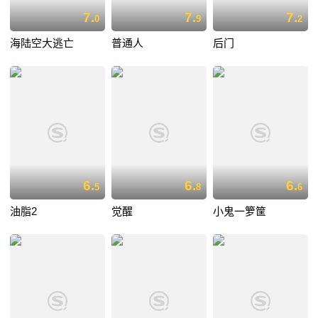
7.
7.
7.
0
9
2
海陆空大逃亡
普通人
后门
6.
6.
6.
5
8
6
油脂2
觉醒
小鬼一箩筐