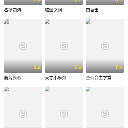
6
7
9
名扬四海
墙壁之间
四百击
8.
7.
7.
0
4
9
鹿苑长春
天才小麻烦
圣公会主学堂