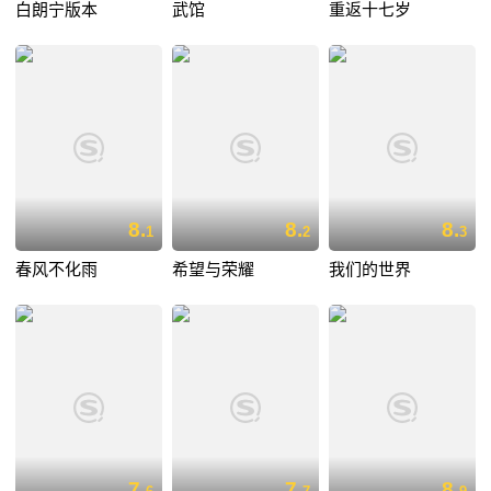
白朗宁版本
武馆
重返十七岁
8.
8.
8.
1
2
3
春风不化雨
希望与荣耀
我们的世界
7.
7.
8.