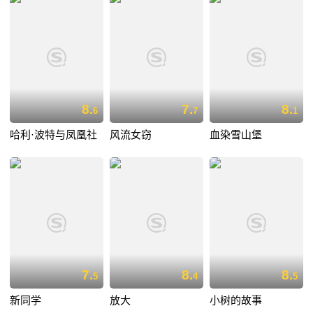
8.
7.
8.
6
7
1
哈利·波特与凤凰社
风流女窃
血染雪山堡
7.
8.
8.
5
4
5
新同学
放大
小树的故事