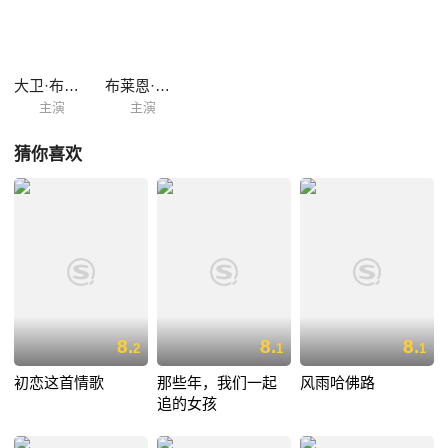
大卫·布拉德利
布莱恩·格洛弗
主演
主演
猜你喜欢
8.
8.
8.
2
1
1
初恋这首情歌
那些年，我们一起
风雨哈佛路
追的女孩