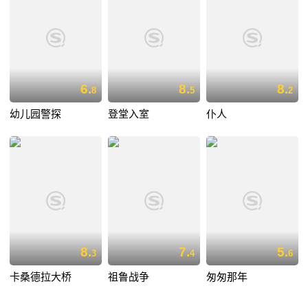
6.
8.
8.
8
5
2
幼儿园警探
登堂入室
仆人
8.
7.
5.
3
4
6
卡桑德拉大桥
祖鲁战争
匆匆那年