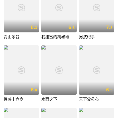
8.
6.
7.
3
8
8
青山翠谷
我甜蜜的胡椒地
男孩纪事
6.
6.
8
5
性感十六岁
水面之下
天下父母心