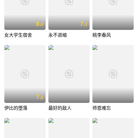
8.
7.
0
2
女大学生宿舍
永不退缩
桃李春风
7.
2
伊比的堕落
最好的敌人
师恩难忘