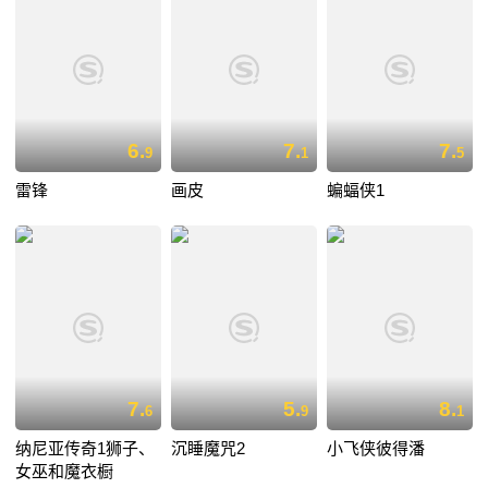
6.
7.
7.
9
1
5
雷锋
画皮
蝙蝠侠1
7.
5.
8.
6
9
1
纳尼亚传奇1狮子、
沉睡魔咒2
小飞侠彼得潘
女巫和魔衣橱