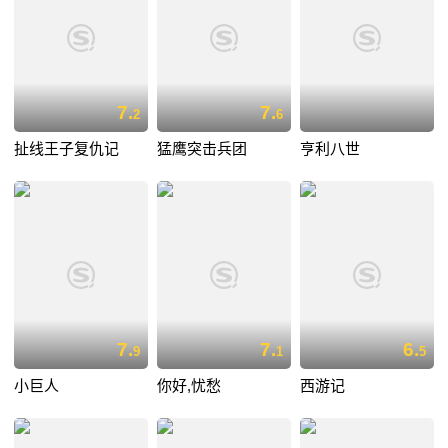
7.
7.
2
6
扯线王子复仇记
猛鹰突击兵团
亨利八世
7.
7.
6.
9
1
5
小巨人
你好,忧愁
西游记