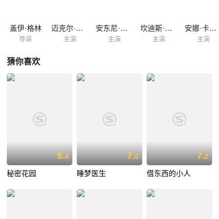
盖伊·格林
迈克尔·凯恩
安东尼·奎恩
坎迪斯·伯根
安娜·卡里娜
导演
主演
主演
主演
主演
猜你喜欢
5.
7.
7.
4
0
2
秘密花园
睡梦医生
借东西的小人