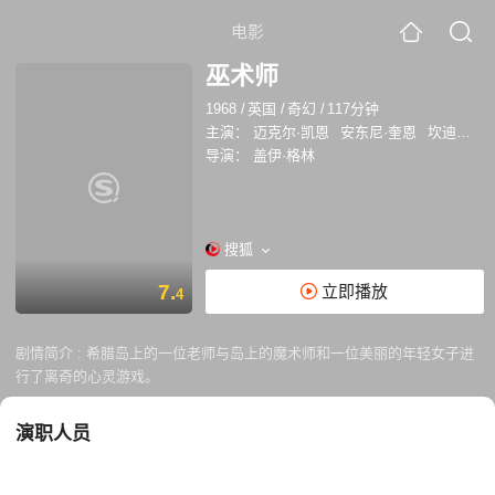
电影
巫术师
1968
/
英国
/
奇幻
/
117分钟
主演：
迈克尔·凯恩
安东尼·奎恩
坎迪斯·伯根
导演：
盖伊·格林
搜狐
7.
立即播放
4
剧情简介 :
希腊岛上的一位老师与岛上的魔术师和一位美丽的年轻女子进
行了离奇的心灵游戏。
演职人员