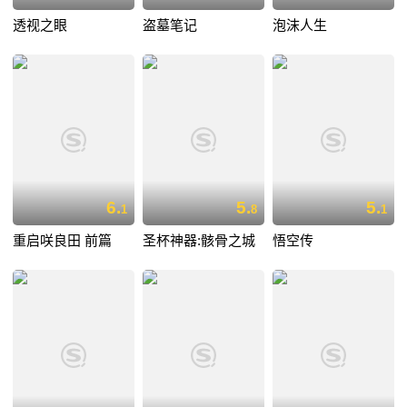
透视之眼
盗墓笔记
泡沫人生
6.
5.
5.
1
8
1
重启咲良田 前篇
圣杯神器:骸骨之城
悟空传