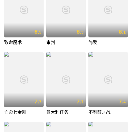
8.
8.
8.
9
5
1
致命魔术
审判
简爱
7.
7.
7.
7
7
4
亡命七金刚
意大利任务
不列颠之战