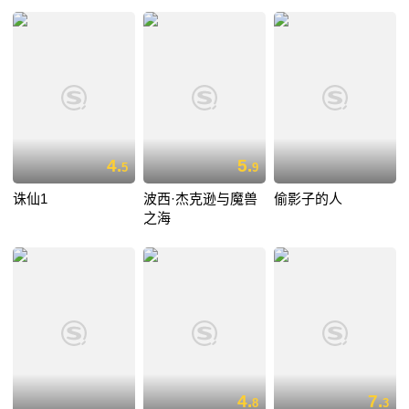
4.
5.
5
9
诛仙1
波西·杰克逊与魔兽
偷影子的人
之海
4.
7.
8
3