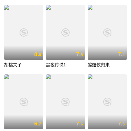
8.
7.
7.
8
5
4
胡桃夹子
黑夜传说1
蝙蝠侠归来
6.
7.
7.
7
6
3