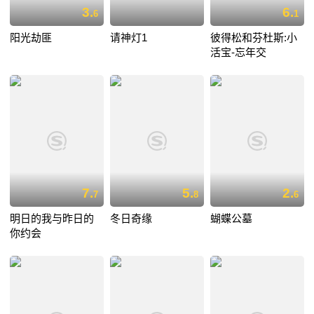
3.
6.
6
1
阳光劫匪
请神灯1
彼得松和芬杜斯:小
活宝-忘年交
7.
5.
2.
7
8
6
明日的我与昨日的
冬日奇缘
蝴蝶公墓
你约会