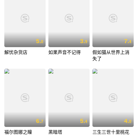
5.
3.
7.
0
9
4
解忧杂货店
如果声音不记得
假如猫从世界上消
失了
6.
5.
4.
7
4
0
福尔图娜之瞳
黑暗塔
三生三世十里桃花