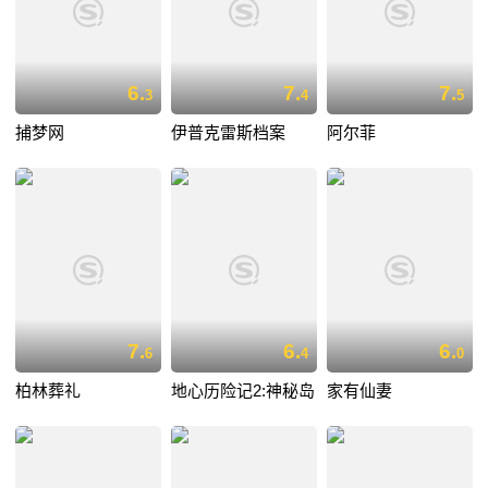
6.
7.
7.
3
4
5
捕梦网
伊普克雷斯档案
阿尔菲
7.
6.
6.
6
4
0
柏林葬礼
地心历险记2:神秘岛
家有仙妻