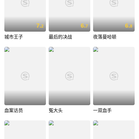
7.
6.
6.
2
7
8
城市王子
最后的决战
夜落曼哈顿
血案访员
冤大头
一双血手