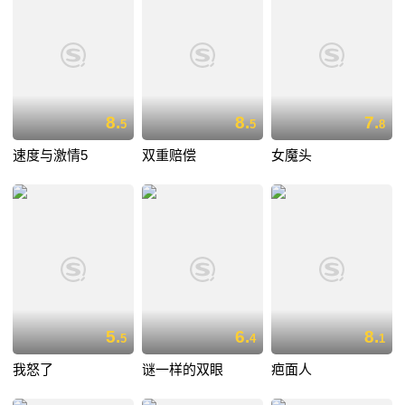
8.
8.
7.
5
5
8
速度与激情5
双重赔偿
女魔头
5.
6.
8.
5
4
1
我怒了
谜一样的双眼
疤面人