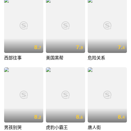
8.
7.
7.
7
9
4
西部往事
美国黑帮
危险关系
8.
8.
8.
2
6
4
男孩别哭
虎豹小霸王
唐人街