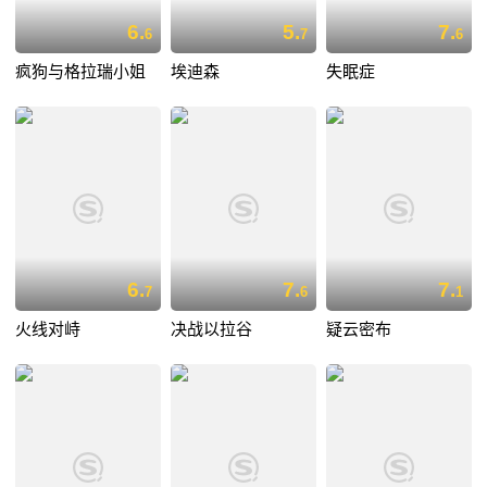
6.
5.
7.
6
7
6
疯狗与格拉瑞小姐
埃迪森
失眠症
6.
7.
7.
7
6
1
火线对峙
决战以拉谷
疑云密布