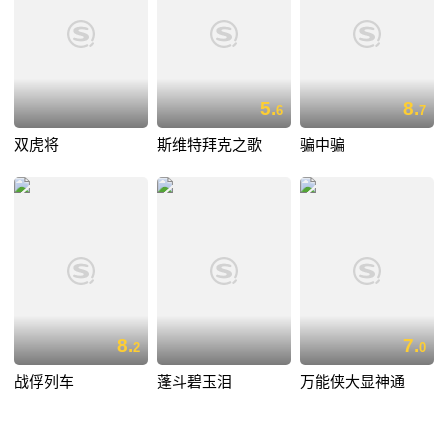
5.
8.
6
7
双虎将
斯维特拜克之歌
骗中骗
8.
7.
2
0
战俘列车
蓬斗碧玉泪
万能侠大显神通