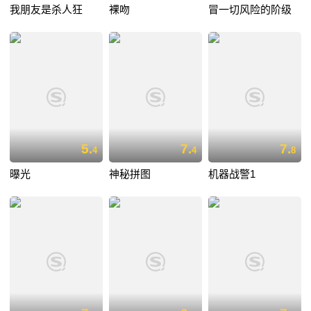
我朋友是杀人狂
裸吻
冒一切风险的阶级
5.
7.
7.
4
4
8
曝光
神秘拼图
机器战警1