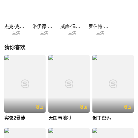
杰克·克卢格曼
洛伊德·波奇纳
威廉·温德姆
罗伯特·杜瓦尔
主演
主演
主演
主演
猜你喜欢
8.
8.
6.
1
8
2
突袭2暴徒
天国与地狱
但丁密码