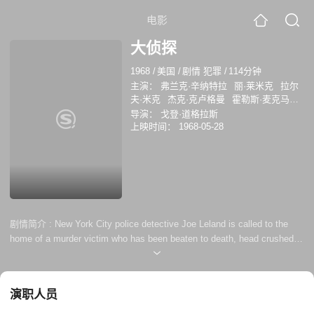
电影
大侦探
1968
/
美国
/
剧情 犯罪
/
114分钟
主演：
弗兰克·辛纳特拉
丽·莱米克
拉尔
夫·米克
杰克·克卢格曼
霍勒斯·麦克马洪
洛伊德·波奇纳
威廉·温德姆
托尼·穆萨蒂
导演：
戈登·道格拉斯
小阿尔·弗里曼
罗伯特·杜瓦尔
上映时间：
1968-05-28
剧情简介 :
New York City police detective Joe Leland is called to the
home of a murder victim who has been beaten to death, head crushed,
and has had his penis removed. Puzzled and disgusted, the police on
call are left bemused, and Leland holds things together with his direct,
no-nonsense approach. Few leads are found, other than the fact that a
演职人员
housemate of the victim remains conspicuou...