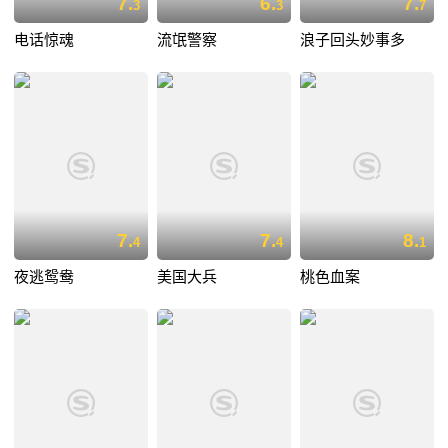
7.
6.
7.
3
3
7
电话惊魂
流氓警察
浪子回头妙事多
7.
7.
8.
4
4
1
夜逃鸳鸯
美国大兵
桃色血案