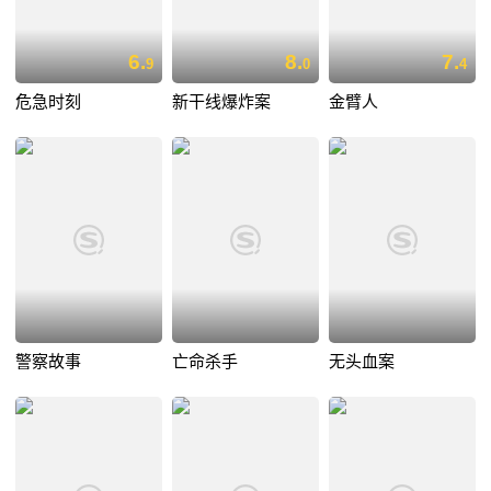
6.
8.
7.
9
0
4
危急时刻
新干线爆炸案
金臂人
警察故事
亡命杀手
无头血案