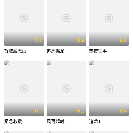
7.
5.
6.
7
0
1
智取威虎山
追虎擒龙
热带往事
5.
6.
5.
9
1
4
紧急救援
风再起时
追龙Ⅱ