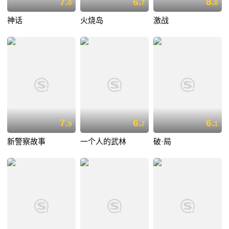
7.
6.
8.
0
7
0
神话
火烧岛
激战
7.
6.
6.
9
7
1
新警察故事
一个人的武林
破·局