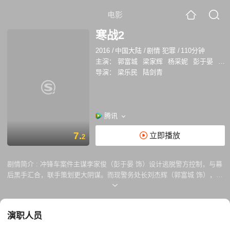
电影
寒战2
2016
/
中国大陆
/
剧情 犯罪
/
110分钟
主演：
郭富城
梁家辉
杨采妮
彭于晏
李
导演：
梁乐民
陆剑青
腾讯
7.
立即播放
2
剧情简介 :
冲锋车案件主谋李家俊（彭于晏 饰）设计逃脱警方控制，与幕
后黑手汇合，联手策划更大阴谋。而现警务处长刘杰辉（郭富城 饰），前
警务副处长李文彬（梁家辉 饰），和资深大律师简奥伟（周润发 饰）被
卷入其中，香港将面临更加大的危机……
演职人员