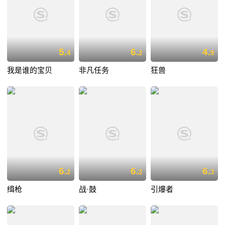
5.
6.
4.
4
2
9
我是谁的宝贝
非凡任务
狂兽
6.
6.
6.
2
2
3
缉枪
战·鼓
引爆者