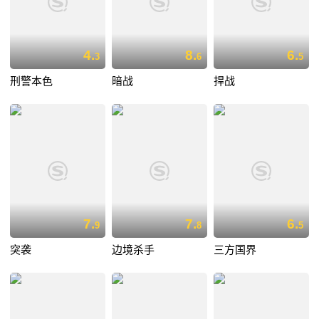
4.
8.
6.
3
6
5
刑警本色
暗战
捍战
7.
7.
6.
9
8
5
突袭
边境杀手
三方国界