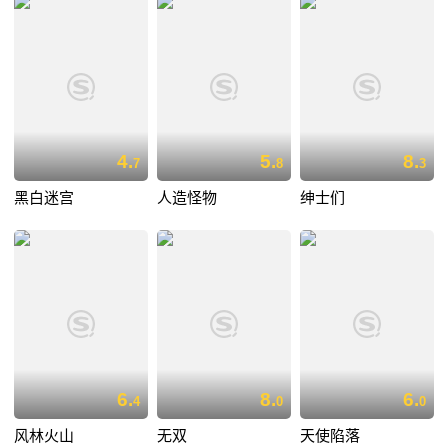
4.
5.
8.
7
8
3
黑白迷宫
人造怪物
绅士们
6.
8.
6.
4
0
0
风林火山
无双
天使陷落