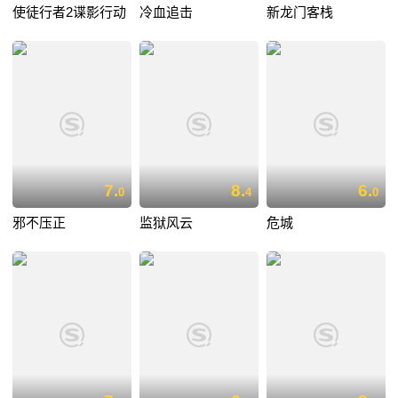
使徒行者2谍影行动
冷血追击
新龙门客栈
7.
8.
6.
0
4
0
邪不压正
监狱风云
危城