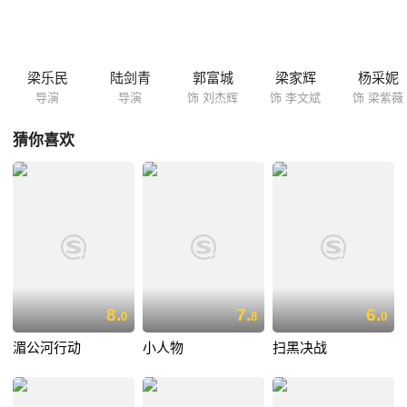
梁乐民
陆剑青
郭富城
梁家辉
杨采妮
导演
导演
饰 刘杰辉
饰 李文斌
饰 梁紫薇
猜你喜欢
8.
7.
6.
0
8
0
湄公河行动
小人物
扫黑决战