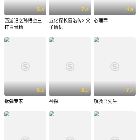
5.
7.
4.
6
5
9
西游记之孙悟空三
五亿探长雷洛传2:父
心理罪
打白骨精
子情仇
6.
8.
7.
2
5
7
拆弹专家
神探
解救吾先生