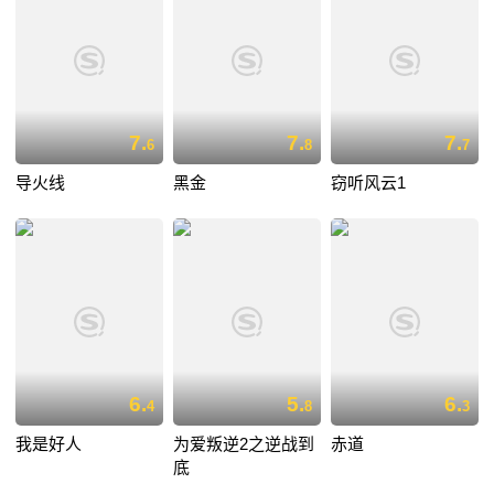
7.
7.
7.
6
8
7
导火线
黑金
窃听风云1
6.
5.
6.
4
8
3
我是好人
为爱叛逆2之逆战到
赤道
底