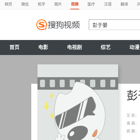
网页
微信
知乎
图片
视频
医疗
汉语
翻译
首页
电影
电视剧
综艺
动漫
彭
又 名：
身 高：
民 族：