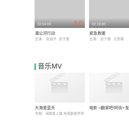
8.0
02:04:00
02:18:00
湄公河行动
紧急救援
主演：
张涵予
彭于晏
主演：
彭于晏
王彦霖
音乐MV
大海爱蓝天
电影 <翻滚吧!阿信> 
专辑：海豚爱上猫 电视剧原声带