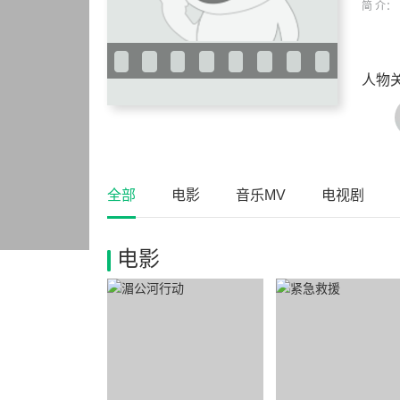
简 介：
人物
全部
电影
音乐MV
电视剧
电影