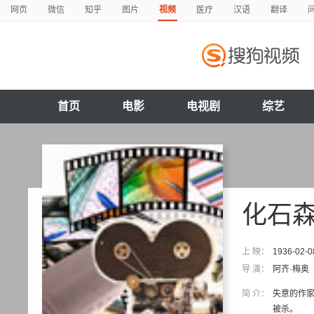
网页
微信
知乎
图片
视频
医疗
汉语
翻译
首页
电影
电视剧
综艺
化石
上 映：
1936-02-0
导 演：
阿齐·梅奥
简 介：
失意的作
被杀。