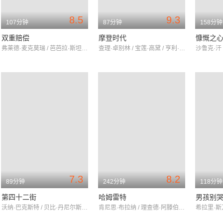
8.5
9.3
107分钟
87分钟
158分钟
双重赔偿
摩登时代
慷慨之
弗莱德·麦克莫瑞 / 芭芭拉·斯坦威克 / 爱德华·罗宾逊
查理·卓别林 / 宝莲·高黛 / 亨利·伯格曼
沙鲁克·汗 
7.3
8.2
89分钟
242分钟
118分钟
第四十二街
哈姆雷特
男孩别
沃纳·巴克斯特 / 贝比·丹尼尔斯 / 金杰·罗杰斯
肯尼思·布拉纳 / 理查德·阿滕伯勒 / 大卫·布莱尔