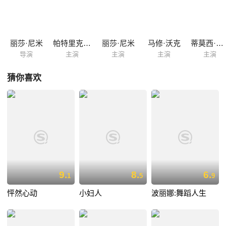
维斯（派屈克史威兹）、克丽莎（丽莎·妮米）以及麦斯三位舞者在这七年
间，生涯也有了极大的变化。崔维斯虽然靠开设塑身中心赚了很多钱，但
是在他的内心深处仍有心愿未完成；雀儿莎已经完全放弃了专业舞蹈的世
界；麦克斯则自觉除了舞蹈之外毫无一技之长。 要追寻曾经失落的舞蹈梦
丽莎·尼米
帕特里克·斯威兹
丽莎·尼米
马修·沃克
蒂莫西·韦伯
想，这是他们的最后一次机会。 他们再次聚首...
导演
主演
主演
主演
主演
猜你喜欢
9.
8.
6.
1
5
9
怦然心动
小妇人
波丽娜:舞蹈人生