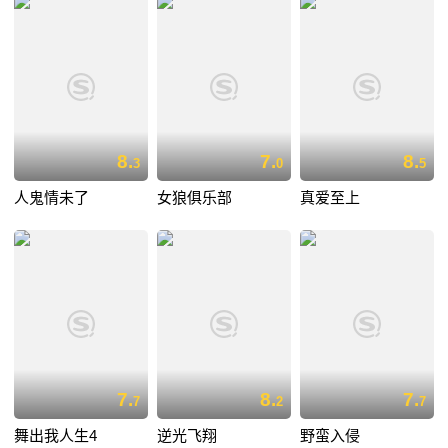
8.
7.
8.
3
0
5
人鬼情未了
女狼俱乐部
真爱至上
7.
8.
7.
7
2
7
舞出我人生4
逆光飞翔
野蛮入侵