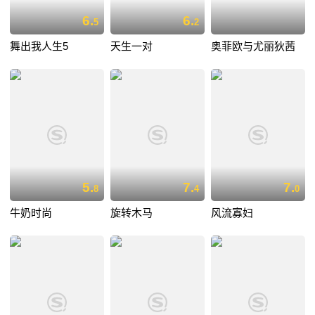
6.
6.
5
2
舞出我人生5
天生一对
奥菲欧与尤丽狄茜
5.
7.
7.
8
4
0
牛奶时尚
旋转木马
风流寡妇