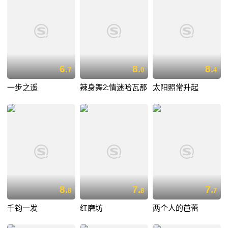
6.
8.
8.
7
0
4
一步之遥
辣身舞2:情迷哈瓦那
太阳照常升起
8.
7.
7.
8
8
7
千钧一发
红磨坊
两个人的芭蕾