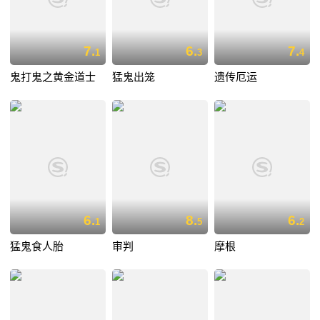
7.
6.
7.
1
3
4
鬼打鬼之黄金道士
猛鬼出笼
遗传厄运
6.
8.
6.
1
5
2
猛鬼食人胎
审判
摩根