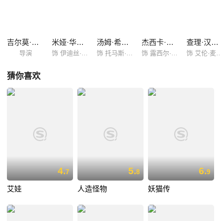
墅，人们称它为“猩红山庄”。迎接伊迪斯和托马斯的，是托马斯的姐姐露
希尔（杰西卡·查斯坦 Jessica Chastain 饰），露希尔诡异而又粗暴的态
度让伊迪斯感到十分不适。很快，伊迪斯就发现，在这座仿佛具有生命的
别墅里，飘荡着数缕游魂，埋藏了数不清的秘密。
吉尔莫·德尔·托罗
米娅·华希科沃斯卡
汤姆·希德勒斯顿
杰西卡·查斯坦
查理·汉纳姆
导演
饰 伊迪丝·库欣
饰 托马斯·夏普
饰 露西尔·夏普
饰 艾伦·麦克
猜你喜欢
4.
5.
6.
7
8
9
艾娃
人造怪物
妖猫传