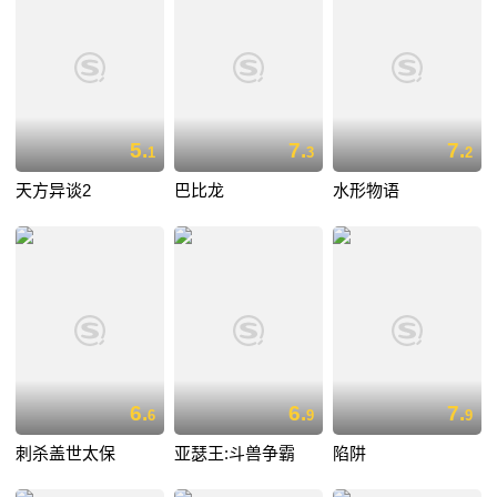
5.
7.
7.
1
3
2
天方异谈2
巴比龙
水形物语
6.
6.
7.
6
9
9
刺杀盖世太保
亚瑟王:斗兽争霸
陷阱