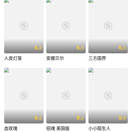
6.
6.
6.
8
5
5
人皮灯笼
安娜贝尔
三方国界
6.
8.
5.
5
1
9
血玫瑰
招魂 美国版
小小陌生人