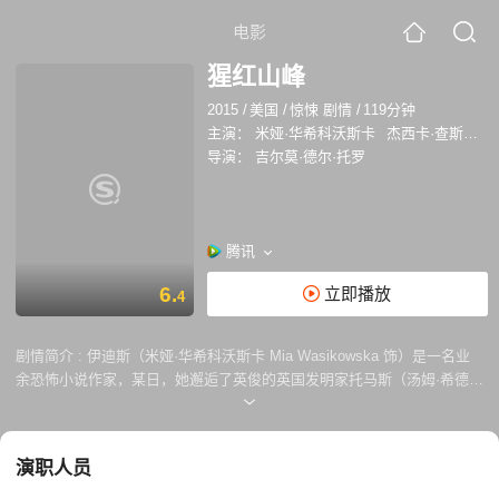
电影
猩红山峰
2015
/
美国
/
惊悚 剧情
/
119分钟
主演：
米娅·华希科沃斯卡
杰西卡·查斯坦
导演：
吉尔莫·德尔·托罗
腾讯
6.
立即播放
4
剧情简介 :
伊迪斯（米娅·华希科沃斯卡 Mia Wasikowska 饰）是一名业
余恐怖小说作家，某日，她邂逅了英俊的英国发明家托马斯（汤姆·希德勒
斯顿 Tom Hiddleston 饰），后者的彬彬有礼温文尔雅很快就吸引了伊迪
斯的注意，两人发展迅速。然而，伊迪斯的父亲卡特（吉姆·比弗 Jim
Beaver 饰）却对托马斯充满了敌意，坚决反对女儿同他来往。 就在这个
演职人员
节骨眼上，卡特意外身亡，伊迪斯毅然决定离开自己的家乡，跟随托马斯
来到了冰天雪地的坎布里亚郡，在这里，矗立着一间豪华而又荒凉的别