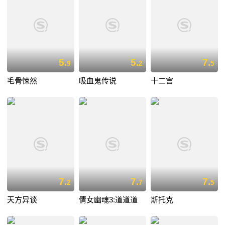
5.
5.
7.
9
2
5
毛骨悚然
吸血鬼传说
十二宫
7.
7.
7.
2
7
5
天方异谈
倩女幽魂3:道道道
斯托克