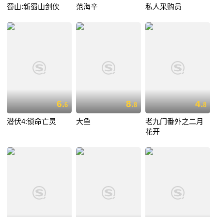
蜀山:新蜀山剑侠
范海辛
私人采购员
6.
8.
4.
6
8
8
潜伏4:锁命亡灵
大鱼
老九门番外之二月
花开