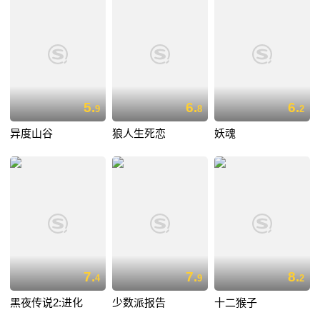
5.
6.
6.
9
8
2
异度山谷
狼人生死恋
妖魂
7.
7.
8.
4
9
2
黑夜传说2:进化
少数派报告
十二猴子