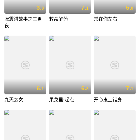
3.
7.
5.
8
1
0
张震讲故事之三更
救命解药
常在你左右
夜
6.
6.
7.
1
8
1
九天玄女
果戈里·起点
开心鬼上错身