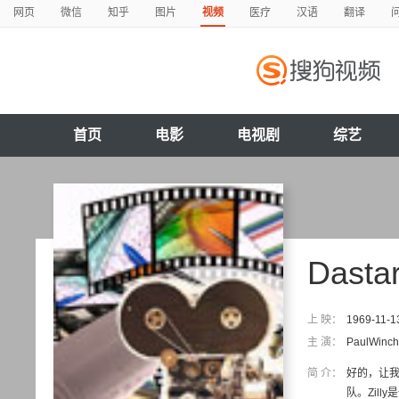
网页
微信
知乎
图片
视频
医疗
汉语
翻译
首页
电影
电视剧
综艺
Dastard
上 映：
1969-11-1
主 演：
PaulWinch
简 介：
好的，让我看
队。Zilly