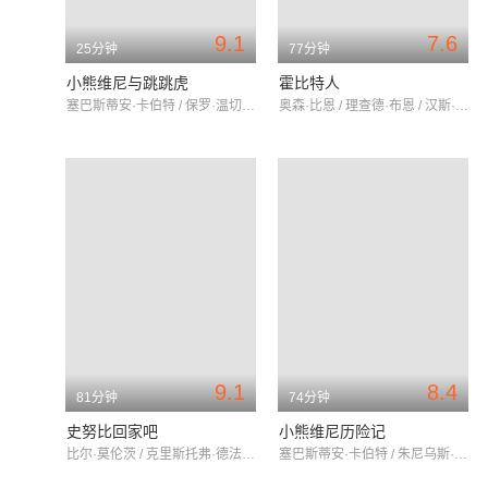
9.1
7.6
25分钟
77分钟
小熊维尼与跳跳虎
霍比特人
塞巴斯蒂安·卡伯特 / 保罗·温切尔 / 斯特灵·哈洛威
奥森·比恩 / 理查德·布恩 / 汉斯·康拉德
9.1
8.4
81分钟
74分钟
史努比回家吧
小熊维尼历险记
比尔·莫伦茨 / 克里斯托弗·德法里亚 / David Carey
塞巴斯蒂安·卡伯特 / 朱尼乌斯·马修斯 / 芭芭拉·卢迪