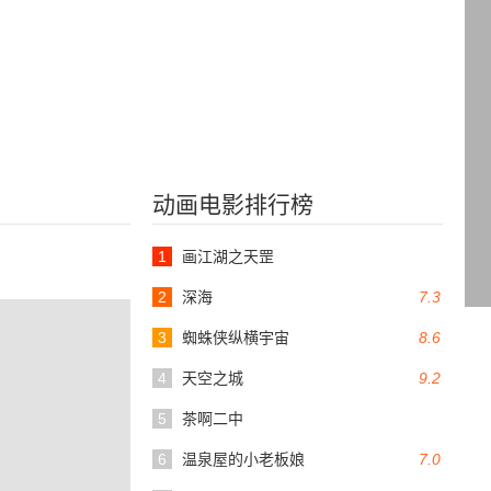
动画电影排行榜
1
画江湖之天罡
2
深海
7.3
3
蜘蛛侠纵横宇宙
8.6
4
天空之城
9.2
5
茶啊二中
6
温泉屋的小老板娘
7.0