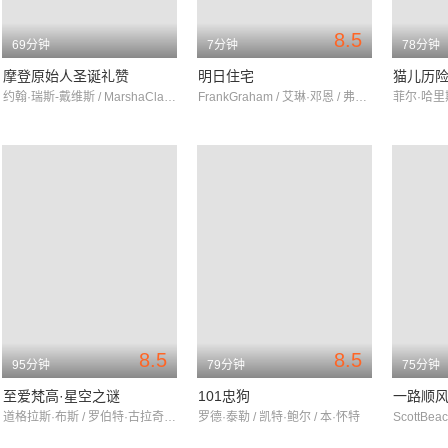
8.5
69分钟
7分钟
78分钟
摩登原始人圣诞礼赞
明日住宅
猫儿历
约翰·瑞斯-戴维斯 / MarshaClark / 亨利·柯登
FrankGraham / 艾琳·邓恩 / 弗兰克·格雷厄姆
8.5
8.5
95分钟
79分钟
75分钟
至爱梵高·星空之谜
101忠狗
一路顺
道格拉斯·布斯 / 罗伯特·古拉奇克 / 埃莉诺·汤姆林森
罗德·泰勒 / 凯特·鲍尔 / 本·怀特