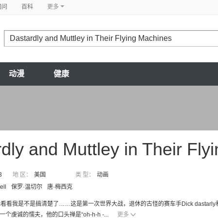
问问
百科
更多
动漫
健康
ly and Muttley in Their Flying M
3
地 区：
美国
类 型：
动画
ell
保罗·温切尔
唐·梅西克
看我是不是搞清楚了……这是第一次世界大战，退休的古怪的赛车手Dick dastarly和Mutt
是一个虔诚的懦夫，他的口头禅是“oh-h-h -...
更多