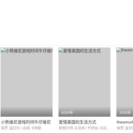
60分钟
30分钟
小熊维尼游戏时间牛仔维尼
爱情美国的生活方式
thesmurf
保罗·温切尔 / 吉姆·卡明斯
斯图尔特·马戈林 / 乔伊丝·冯派特 / 斯蒂芬妮·鲍尔斯