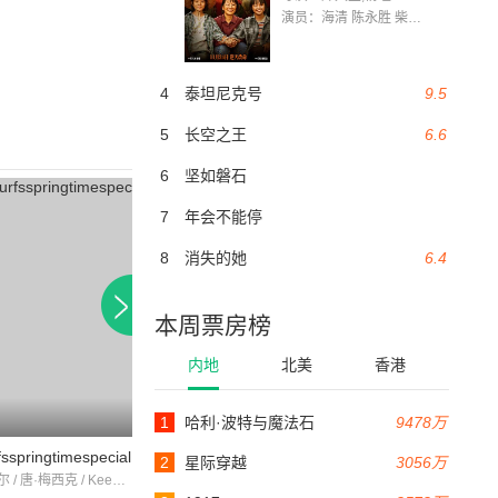
演员：海清 陈永胜 柴烨 王玥婷 万国鹏 美朵达瓦 赵瑞婷 罗解艳 郭莉娜 潘家艳
4
泰坦尼克号
9.5
5
长空之王
6.6
6
坚如磐石
7
年会不能停
8
消失的她
6.4
本周票房榜
内地
北美
香港
8.3
1
哈利·波特与魔法石
9478万
25分钟
30分钟
sspringtimespecial
小熊维尼与大风吹
小熊维尼:情人节
2
星际穿越
3056万
保罗·温切尔 / 唐·梅西克 / Keene Curtis
塞巴斯蒂安·卡伯特 / 斯特灵·哈洛威 / 约翰·菲德勒