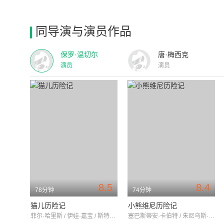
同导演与演员作品
保罗·温切尔
唐·梅西克
演员
演员
8.5
8.4
78分钟
74分钟
猫儿历险记
小熊维尼历险记
菲尔·哈里斯 / 伊娃·嘉宝 / 斯特灵·哈洛威
塞巴斯蒂安·卡伯特 / 朱尼乌斯·马修斯 / 芭芭拉·卢迪