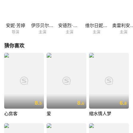
安妮·芳婷
伊莎贝尔·于佩尔
安德烈·杜索里埃
维尔日妮·埃菲拉
奥雷利安·
导演
主演
主演
主演
主演
猜你喜欢
8.
8.
6.
5
6
8
心房客
爱
缩水情人梦