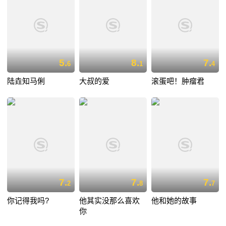
5.
8.
7.
6
1
4
陆垚知马俐
大叔的爱
滚蛋吧！肿瘤君
7.
7.
7.
2
8
7
你记得我吗?
他其实没那么喜欢
他和她的故事
你