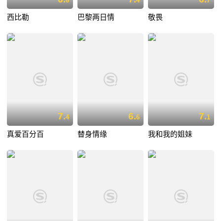
6
4
7
西比勒
巴黎两日情
敬畏
7.
6.
7.
4
6
1
真爱百分百
替身情缘
我和我的姐妹