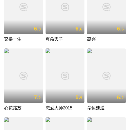
6.
6.
6.
9
6
6
交换一生
真命天子
高兴
7.
5.
6.
2
9
2
心花路放
恋爱大师2015
命运速递