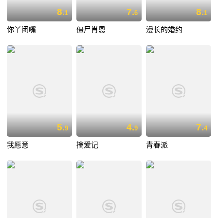
8.
7.
8.
1
6
1
你丫闭嘴
僵尸肖恩
漫长的婚约
5.
4.
7.
9
9
4
我愿意
擒爱记
青春派