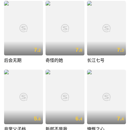
7.
7.
7.
2
0
3
后会无期
奇怪的她
长江七号
5.
6.
7.
6
4
4
非常父子档
新郎不是我
慷慨之心