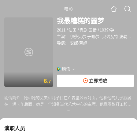
电影
我最糟糕的噩梦
2011
/
法国
/
喜剧 爱情
/
103分钟
主演：
伊莎贝尔·于佩尔
贝诺瓦特·波勒沃赫德
导演：
安妮·芳婷
腾讯
6.
立即播放
7
剧情简介 :
她和她的丈夫和儿子住在卢森堡公园对面，他和他的儿子独居
在一辆卡车后面，她是一个知名当代艺术中心的主席，他靠零散打工和救
济金活着，她拥有博士学位，他差点做了七年的牢，她跟文化部长可以直
接用昵称。他跟所有碰到的酒瓶子称兄道弟，她喜欢思想的论战，他喜欢
和大胸女的艳遇，他们毫无相似之处，更加无法忍受对方。然而他们的故
演职人员
事发生了。