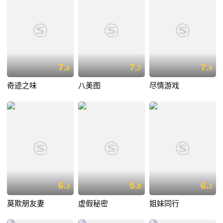
7.
7.
7.
6
7
9
奇迹之味
八美图
尽情游戏
6.
5.
6.
3
8
3
莫欺朋友妻
虚假秘密
姐妹同行