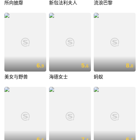
所向披靡
新包法利夫人
流浪巴黎
6.
5.
8.
9
6
0
美女与野兽
海德女士
蚂蚁
6.
7.
6.