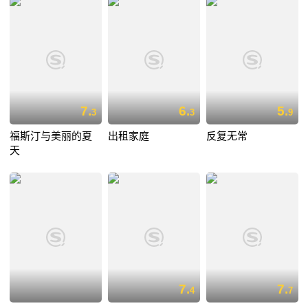
7.
6.
5.
3
3
9
福斯汀与美丽的夏
出租家庭
反复无常
天
7.
7.
4
7