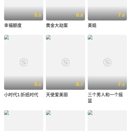
5.
6.
7.
8
8
8
幸福额度
黄金大劫案
美姐
5.
8.
7.
0
7
5
小时代1:折纸时代
天使爱美丽
三个男人和一个摇
篮