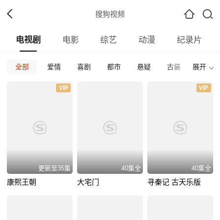
搜狗视频
电视剧
电影
综艺
动漫
纪录片
全部
爱情
喜剧
都市
悬疑
古装
展开
偶像
全部
内地
香港
台湾
韩国
泰国
日本
VIP
VIP
全部
2001
2026
2025
2024
2023
202
全部
正片
免费正片
付费正片
最热
最新
好评
更新至35集
40集全
40集全
康熙王朝
大宅门
寻秦记 古天乐版