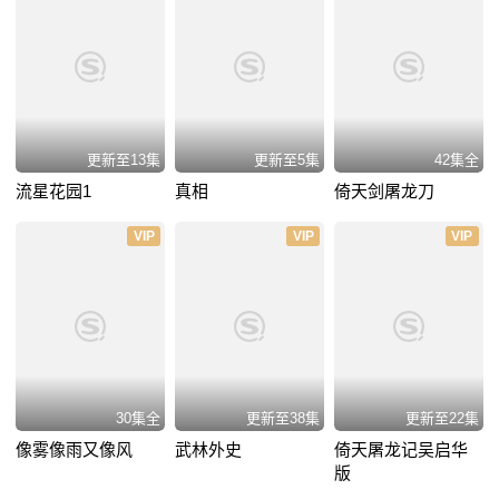
更新至13集
更新至5集
42集全
流星花园1
真相
倚天剑屠龙刀
VIP
VIP
VIP
30集全
更新至38集
更新至22集
像雾像雨又像风
武林外史
倚天屠龙记吴启华
版