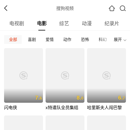
搜狗视频
电视剧
电影
综艺
动漫
纪录片
全部
喜剧
爱情
动作
恐怖
科幻
展开
惊悚
全部
加拿大
内地
香港
台湾
韩国
泰国
全部
2026
2025
2024
2023
2022
202
全部
正片
免费正片
付费正片
最热
最新
好评
7.
8.
6.
6
0
7
闪电侠
x特遣队全员集结
哈里斯夫人闯巴黎