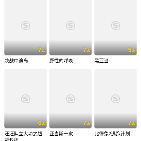
7.
7.
5.
5
0
6
决战中途岛
野性的呼唤
黑亚当
6.
7.
7.
0
6
0
汪汪队立大功之超
亚当斯一家
比得兔2逃跑计划
能救援