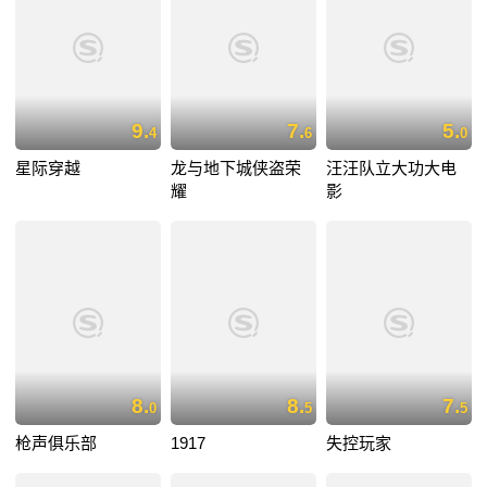
9.
7.
5.
4
6
0
星际穿越
龙与地下城侠盗荣
汪汪队立大功大电
耀
影
8.
8.
7.
0
5
5
枪声俱乐部
1917
失控玩家