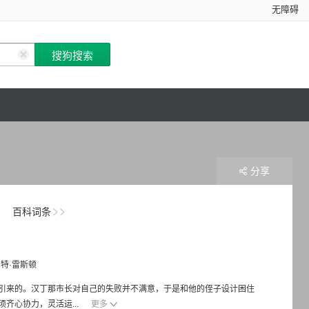
无障碍
分享
百科词条
特·雷斯顿
引来的。汉丁那市长对自己的失败并不满意，于是和他的侄子设计困住
齐心协力，灵活运...
更多