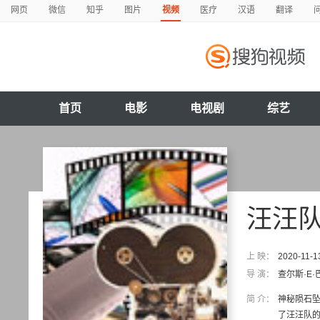
网页
微信
知乎
图片
视频
医疗
汉语
翻译
首页
电影
电视剧
综艺
汪汪
上 映：
2020-11-1
导 演：
查尔斯·E
简 介：
神秘陨石
了汪汪队的