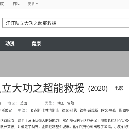
问问
百科
更多
动漫
健康
队立大功之超能救援
(2020)
电影
3
地 区：
美国
类 型：
动画
冒险
·巴斯蒂安
主 演：
麦克斯·卡林内斯库
德文·科恩
德鲁·戴维斯
欧文·梅森
斯图尔
坠落冒险湾，赋予了汪汪队强大的超能力！然而陨石的坠落竟是汉丁那市长的粗心实验
队长莱德，并偷走了陨石，企图控制整个城市。他们的野心却出现了差错，小狗们必须