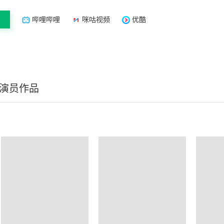
哔哩哔哩
咪咕视频
优酷
/演员作品