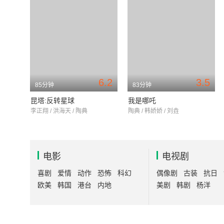
6.2
3.5
85分钟
83分钟
昆塔:反转星球
我是哪吒
李正翔 / 洪海天 / 陶典
陶典 / 韩娇娇 / 刘垚
电影
电视剧
喜剧
爱情
动作
恐怖
科幻
偶像剧
古装
抗日
欧美
韩国
港台
内地
美剧
韩剧
杨洋