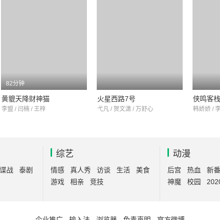
82分钟
黄貔天降财神猫
火星西路7号
侠鸣客
李盟 / 闫楠 / 王梓
弋凡 / 贺文潇 / 万舒心
韩娇娇 / 
综艺
动漫
谍战
泰剧
情感
真人秀
访谈
生活
美食
后宫
热血
新
游戏
相亲
竞技
神魔
校园
202
企业推广
-
输入法
-
浏览器
-
免责声明
-
官方微博