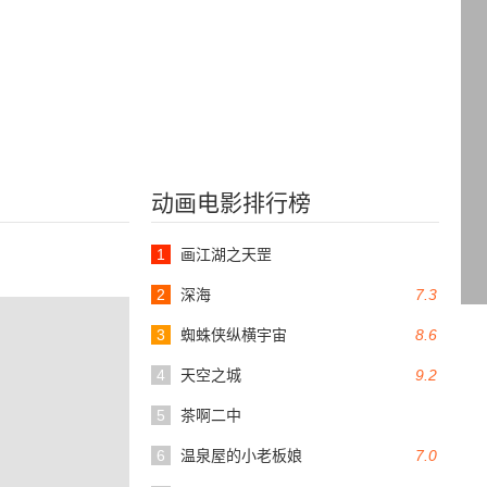
动画电影排行榜
1
画江湖之天罡
2
深海
7.3
3
蜘蛛侠纵横宇宙
8.6
4
天空之城
9.2
5
茶啊二中
6
温泉屋的小老板娘
7.0