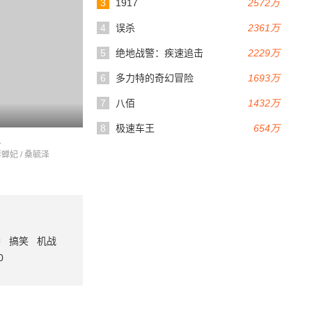
3
1917
2572万
4
误杀
2361万
5
绝地战警：疾速追击
2229万
6
多力特的奇幻冒险
1693万
7
八佰
1432万
8
极速车王
654万
栈
李蝉妃 / 桑毓泽
番
搞笑
机战
0