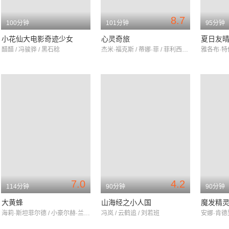
8.7
100分钟
101分钟
95分钟
小花仙大电影奇迹少女
心灵奇旅
夏日友
醋醋 / 冯骏骅 / 黑石稔
杰米·福克斯 / 蒂娜·菲 / 菲利西亚·拉斯海德
7.0
4.2
114分钟
90分钟
90分钟
大黄蜂
山海经之小人国
魔发精灵
海莉·斯坦菲尔德 / 小豪尔赫·兰登伯格 / 约翰·塞纳
冯岚 / 云鹤追 / 刘若班