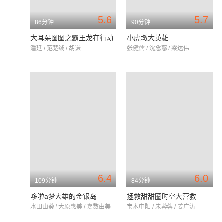
5.6
5.7
86分钟
90分钟
大耳朵图图之霸王龙在行动
小虎墩大英雄
潘延 / 范楚绒 / 胡谦
张健儒 / 沈念慈 / 梁达伟
6.4
6.0
109分钟
84分钟
哆啦a梦大雄的金银岛
拯救甜甜圈时空大营救
水田山葵 / 大原惠美 / 嘉数由美
宝木中阳 / 朱蓉蓉 / 姜广涛