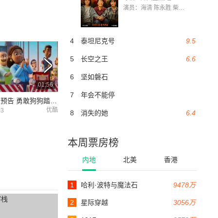
演员：海清 陈永胜 柴烨 王玥婷 万国鹏 美朵达瓦 赵瑞婷 罗解艳 郭莉娜 潘家艳
4
泰坦尼克号
9.5
5
长空之王
6.6
6
坚如磐石
01:56
01:20
7
年会不能停
公开首支预告 勇敢狗狗踏上全新冒险
汪汪队立大功 口碑视频
首映活动火爆 收
优酷
时光网
03
2020-11-09
2020-11-09
8
消失的她
6.4
本周票房榜
内地
北美
香港
1
哈利·波特与魔法石
9478万
2
星际穿越
3056万