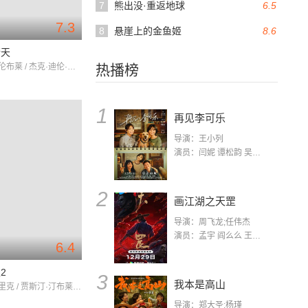
7
熊出没·重返地球
6.5
7.3
8
悬崖上的金鱼姬
8.6
晴天
雅各布·特伦布莱 / 杰克·迪伦·格雷泽 / 艾玛·伯曼
热播榜
1
再见李可乐
导演：王小列
演员：闫妮 谭松韵 吴京 蒋龙 赵小棠 冯雷 李虎城 平安 小七 小可乐
2
画江湖之天罡
导演：周飞龙;任伟杰
演员：孟宇 阎么么 王凯 郭政建 阎萌萌 杨默 高枫 齐斯伽 刘芊含 马程
6.4
2
3
我本是高山
安娜·肯德里克 / 贾斯汀·汀布莱克 / 蕾切尔·布鲁姆
导演：郑大圣;杨瑾