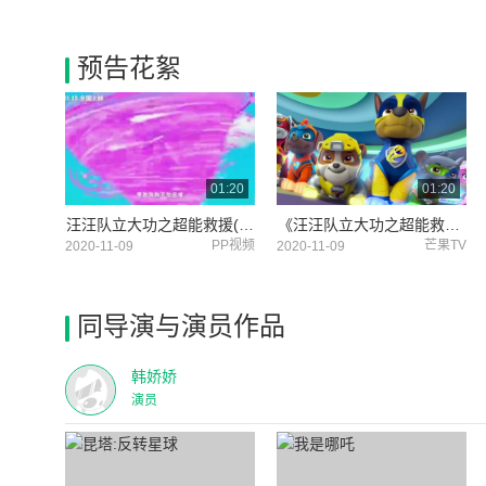
预告花絮
01:20
01:20
汪汪队立大功之超能救援(口碑视频 大小观众好评如潮)
《汪汪队立大功之超能救援》口碑特辑 收割亲子好评
PP视频
芒果TV
2020-11-09
2020-11-09
同导演与演员作品
韩娇娇
演员