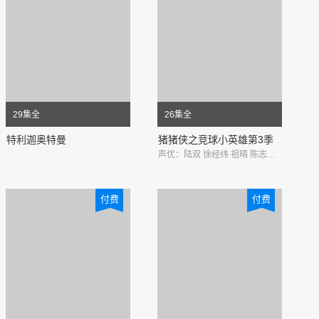
29集全
26集全
特利迦奥特曼
猪猪侠之竞球小英雄第3季
声优：陆双 徐经纬 祖晴 陈志荣 陈轶 郭瑞 王萍 李泰诚 刘青杨 陈向 朱骋 刘一旋 叶可盈 薛任喧
付费
付费