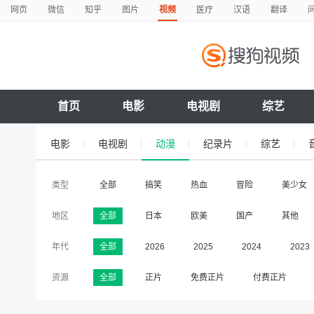
网页
微信
知乎
图片
视频
医疗
汉语
翻译
首页
电影
电视剧
综艺
电影
电视剧
动漫
纪录片
综艺
类型
全部
搞笑
热血
冒险
美少女
动作
耽美
魔幻
其他
地区
全部
日本
欧美
国产
其他
年代
全部
2026
2025
2024
2023
资源
全部
正片
免费正片
付费正片