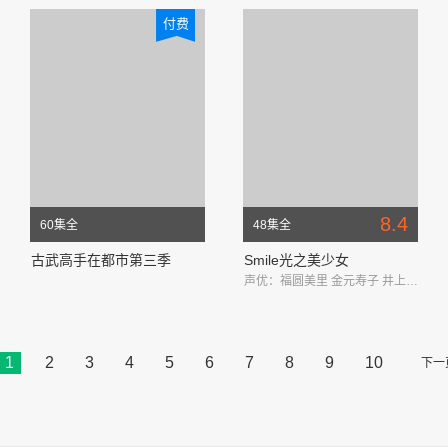
付费
8.4
60集全
48集全
古武高手在都市第三季
Smile光之美少女
声优：福圆美里 金元寿子 井上麻里奈 西村千奈美
1
2
3
4
5
6
7
8
9
10
下一