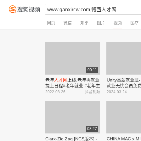
网页
微信
知乎
图片
视频
医疗
00:11
老年
人才网
上线,老年再就业
Unity高薪就业班-
提上日程#老年就业 #老年生
就业无忧会员免
活
https://
www.
sikie
2022-08-26
抖音视频
2024-03-24
哔哩哔哩_bilibili
03:27
Clarx-Zig Zag [NCS版本] -
CHINA MAC x MI