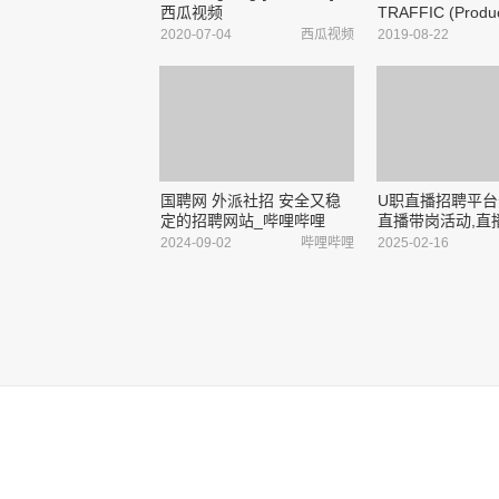
西瓜视频
TRAFFIC (Produ
@chachamalon
2020-07-04
西瓜视频
2019-08-22
清正版视频在线观
艺
国聘网 外派社招 安全又稳
U职直播招聘平
定的招聘网站_哔哩哔哩
直播带岗活动,直
_bilibili
回放,持续获取
人
2024-09-02
哔哩哔哩
2025-02-16
牌,主播代播随意
选,m.uzhijob.
co
_bilibili