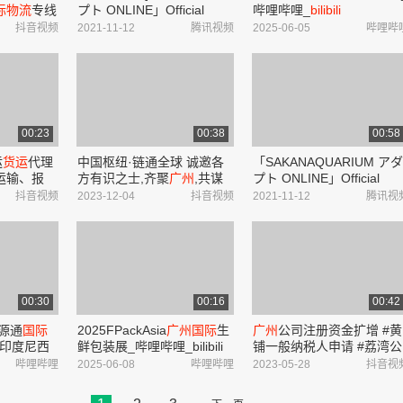
际物流
专线
プト ONLINE」Official
哔哩哔哩_
bilibili
国际物流
Trailer part1
抖音视频
2021-11-12
腾讯视频
2025-06-05
哔哩哔
大家提供美
、美国货代
..
00:23
00:38
00:58
运
货运
代理
中国枢纽·链通全球 诚邀各
「SAKANAQUARIUM アダ
运输、报
方有识之士,齐聚
广州
,共谋
プト ONLINE」Official
务.我们的
发展,共赢未来 IATA北亚地
Trailer part1
抖音视频
2023-12-04
抖音视频
2021-11-12
腾讯视
根据货物种
区CARGO DAY
广州
国际
航
地等因素进
空
货运
枢纽高质量发展大会
2023.12.07-12....
00:30
00:16
00:42
源通
国际
2025FPackAsia
广州
国际
生
广州
公司注册资金扩增 #黄
#印度尼西
鲜包装展_哔哩哔哩_bilibili
铺一般纳税人申请 #荔湾公
宾_哔哩哔哩
司注销 #
广州
出口退税 #
广
哔哩哔哩
2025-06-08
哔哩哔哩
2023-05-28
抖音视
州
出口退税流程 #海珠注册
公司 #海珠注册公司流程