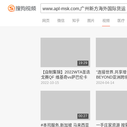
网页
微信
知乎
图片
视频
医疗
19:29
【自制集锦】2022WTA圣迭
“连接世界,共享增长
戈赛QF 维基奇vs萨巴伦卡
BEYOND亚洲跨
与MAP迈图电商
2022-10-15
2024-04-14
集团联合巨献
00:27
#本司服务,新加坡 马来西亚
一手庄家资源 按