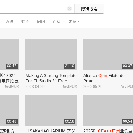
汉语
翻译
问问
百科
更多
00:47
21:10
03:37
” 2024
Making A Starting Template
Aliança
Com
Filete de
境电商论坛,
For FL Studio 21 Free
Prata
产业园管理
Download
腾讯视频
2023-04-29
腾讯视频
2020-05-29
腾讯视
00:48
00:58
00:54
需定制方
「SAKANAQUARIUM アダ
2025
FLCEAsia广州
亚食展