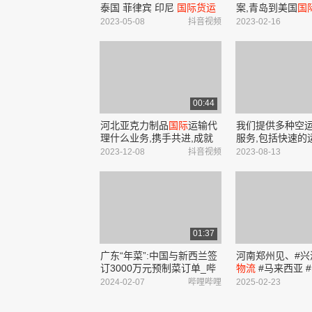
泰国 菲律宾 印尼
国际货运
案,青岛到美国
国
空运
海运
全球快递集运服
行情怎么样?美国
2023-05-08
抖音视频
2023-02-16
务双清关派送到门 ,提供
专线公司;专业为
Shopee Lazada TK 马来
海
国
国际物流
专线
外
仓 新加坡
海外
仓 ...
等 #美国国际物流.
00:44
河北亚克力制品
国际
运输代
我们提供多种空
理什么业务,携手共进,成就
服务,包括快速的
多赢,共创
国际货运
新纪元.
关、保险等专业服
2023-12-08
抖音视频
2023-08-13
我们公司合理实惠,主要业务
价格表灵活透明,
有:灯具国际运输,电饭煲国
类、重量和目的
际运输,...
行合理定价....
01:37
广东“年菜”:中国与新西兰签
河南郑州见、#兴
订3000万元预制菜订单_哔
物流
#马来西亚 
哩哔哩_bilibili
亚 #台湾 #菲律
2024-02-07
哔哩哔哩
2025-02-23
_bilibili