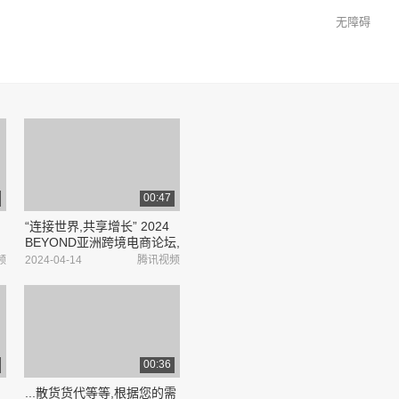
无障碍
00:47
“连接世界,共享增长” 2024
BEYOND亚洲跨境电商论坛,
与MAP迈图电商产业园管理
频
2024-04-14
腾讯视频
集团联合巨献
00:36
_
...散货货代等等,根据您的需