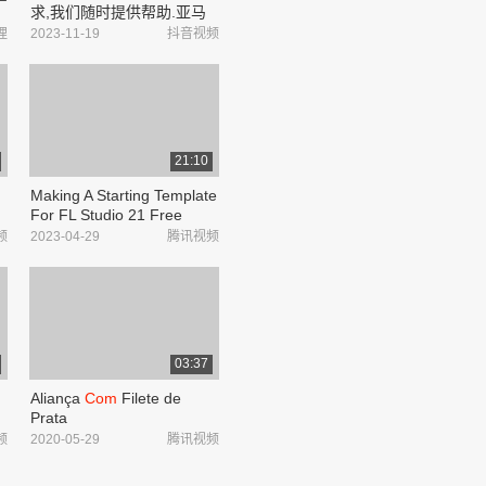
求,我们随时提供帮助.亚马
逊
国际物流
为全球电商提供
哩
2023-11-19
抖音视频
优质物流服务,覆盖全球200
多个国家和地区,支持
海外
直
邮、
海运
、...
21:10
Making A Starting Template
For FL Studio 21 Free
Download
频
2023-04-29
腾讯视频
03:37
Aliança
Com
Filete de
Prata
频
2020-05-29
腾讯视频