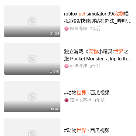
roblox
pet
simulator 99/
宠物
模
拟器99/快速刷钻石办法_哔哩哔
哩_bilibili
哔哩哔哩
2年前
01:34
独立游戏《
宠物
小精灵:
世界
之
旅 Pocket Monster: a trip to the
world
》-独游魔盒_哔哩哔哩_bil
哔哩哔哩
8年前
14:48
ibili
#动物
世界
- 西瓜视频
瑾凉吃蛋挞
4年前
00:40
#动物
世界
- 西瓜视频