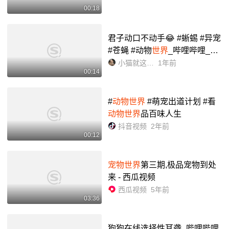
00:18
君子动口不动手😂 #蜥蜴 #异宠
#苍蝇 #动物
世界
_哔哩哔哩_bili
bili
小猫就这样长大了
1年前
00:14
#
动物世界
#萌宠出道计划 #看
动物世界
品百味人生
抖音视频
2年前
00:12
宠物世界
第三期,极品宠物到处
来 - 西瓜视频
西瓜视频
5年前
03:36
狗狗在线选择性耳聋_哔哩哔哩