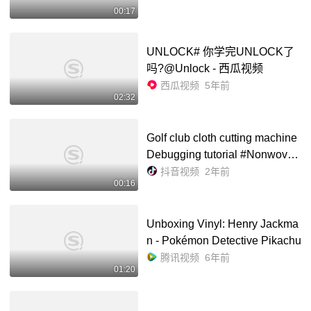
00:17
UNLOCK# 你学完UNLOCK了
吗?@Unlock - 西瓜视频
西瓜视频
5年前
02:32
Golf club cloth cutting machine
Debugging tutorial #Nonwoven
Fabric Any Angle Cutting Mach
抖音视频
2年前
00:16
inecorporation @JS5917 - 抖音
Unboxing Vinyl: Henry Jackma
n - Pokémon Detective Pikachu
腾讯视频
6年前
01:20