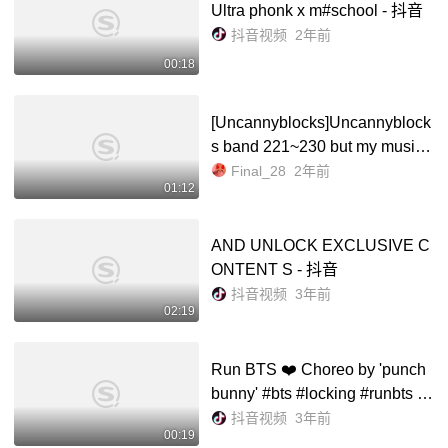
Ultra phonk x m#school - 抖音
抖音视频
2年前
00:18
[Uncannyblocks]Uncannyblock
s band 221~230 but my music_
哔哩哔哩_bilibili
Final_28
2年前
01:12
AND UNLOCK EXCLUSIVE C
ONTENT S - 抖音
抖音视频
3年前
02:19
Run BTS ❤️ Choreo by 'punch
bunny' #bts #locking #runbts -
抖音
抖音视频
3年前
00:19