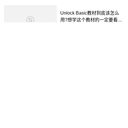
Unlock Basic教材到底该怎么
用?想学这个教材的一定要看这
个视频 - 抖音
抖音视频
3年前
01:33
huggin the block #fyp #jcole #d
reamville
抖音视频
2年前
00:31
#bluelock - 抖音
抖音视频
2年前
00:24
#bluelock - 抖音