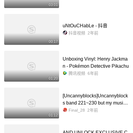
03:01
uNtOuCHabLe - 抖音
抖音视频
2年前
00:17
Unboxing Vinyl: Henry Jackma
n - Pokémon Detective Pikachu
腾讯视频
6年前
01:20
[Uncannyblocks]Uncannyblock
s band 221~230 but my music_
哔哩哔哩_bilibili
Final_28
2年前
01:12
AND UNLOCK EXCLUSIVE C