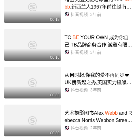
bb
,新西兰人1967年前往越南战
争当战地记者,兰德尔新西兰人
抖音视频
3年前
00:12
原型威利·阿皮亚塔一名士兵,迪
克文森身份不详🌚#暗区...
TO
BE
YOUR OWN 成为你自
己 TB品牌商务合作 诚邀有眼光
的你[胜利] - 抖音
抖音视频
3年前
00:16
从何时起,你我的爱不再同步💔
UK榜新起之秀,英国实力磁嗓女
声#Mimi
Webb
再释新专预热新
抖音视频
3年前
00:33
曲#RolesReversed - 抖音
艺术摄影图书Alex
Webb
and R
ebecca Norris Webbon Street
Photographyand the Poetic Ima
抖音视频
2年前
00:30
ge,亚历克斯·韦伯夫妇:论街拍#