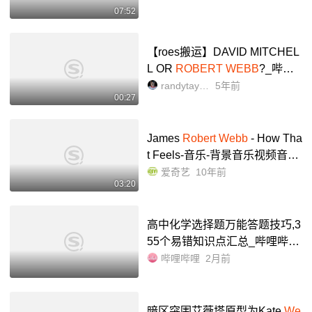
07:52
【roes搬运】DAVID MITCHEL
L OR
ROBERT WEBB
?_哔哩
哔哩_bilibili
randytaylor
5年前
00:27
James
Robert Webb
- How Tha
t Feels-音乐-背景音乐视频音乐-
爱奇艺
爱奇艺
10年前
03:20
高中化学选择题万能答题技巧,3
55个易错知识点汇总_哔哩哔哩
_bilibili
哔哩哔哩
2月前
暗区突围艾薇塔原型为Kate
We