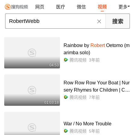
网页
医疗
微信
视频
更多
Rainbow by
Robert
Oetomo (m
arimba solo)
腾讯视频
3年前
04:53
Row Row Row Your Boat | Nur
sery Rhymes for Children | Cart
oon Videos for Kids by Little Tr
腾讯视频
7年前
01:03:18
eehouse
War / No More Trouble
腾讯视频
5年前