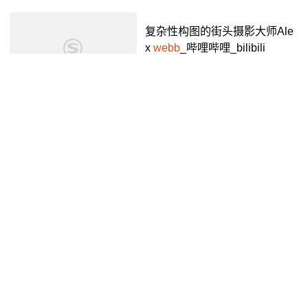
艺术书 #艺术摄影 #艺术街拍 ...
复杂性构图的街头摄影大师Ale
x
webb
_哔哩哔哩_bilibili
PhotoArt发现
2年前
01:18
Robert
Brout_哔哩哔哩_bilibili
Z一代学者
7年前
01:59:04
祝好,我走了 英国潜力磁嗓女声
#Mimi
Webb
新专抒情单曲#Las
tTrainToLondon MV上线 - 抖音
抖音视频
3年前
00:43
Robert
Capa| 前往枪声响彻的
地方_哔哩哔哩_bilibili