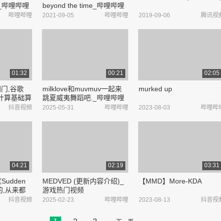
?_哔哩哔哩
beyond the time_哔哩哔哩
_bilibili
哔哩哔哩
2021-09-05
哔哩哔哩
2019-09-06
腾讯视
01:32
00:21
02:05
同门,谷歌
milklove和muvmuv一起来
murked up
计算基础算
跳夏威夷舞蹈吧._哔哩哔哩
ai就有无
_bilibili
抖音视频
2025-05-31
哔哩哔哩
2023-08-03
哔哩哔
04:21
02:19
03:31
udden
MEDVED (更新内容介绍)_
【MMD】More-KDA
的,从来都
游戏热门视频
分享 #车
抖音视频
2025-02-23
哔哩哔哩
2023-08-13
抖音视
子音乐,音乐