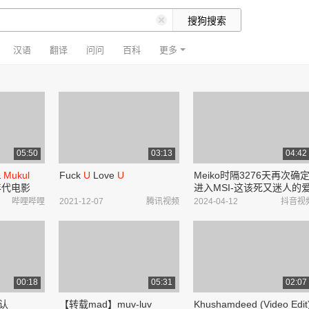
汉语
翻译
问问
百科
更多
05:50
03:13
04:42
&
Mukul
Fuck
U
Love
U
Meiko时隔3276天再次确
年代电影
进入MSI-这该死又迷人的
Sanam
情,总是那么刻骨铭心 #爱
哔哩哔哩
2021-12-07
腾讯视频
2024-04-12
抖音视
rte Ho_
#爱情电影 #老电影-抖音
00:18
05:31
02:07
承认
【转载mad】muv-luv
Khushamdeed (Video Edit