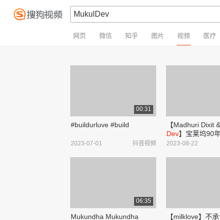
网页
微信
知乎
图片
视频
医疗
00:31
#buildurluve #build
【Madhuri Dixit 
Dev
】宝莱坞90
《逆境人生》插曲 
2023-07-01
抖音视频
2023-08-22
Tum Hum Pe Maa
哔哩哔哩_bilibili
06:35
Mukundha Mukundha
【milklove】不