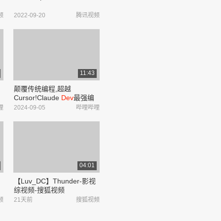
频
2022-09-20
腾讯视频
11:43
颠覆传统编程,超越
Cursor!Claude
Dev
最强编
程AI智能体!支持ollama和
哩
2024-09-05
哔哩哔哩
GitHub models!一条prompt
实现全自动游戏开发!_哔哩
哔哩_bilibili
04:01
【Luv_DC】Thunder-影视
综视频-搜狐视频
频
21天前
搜狐视频