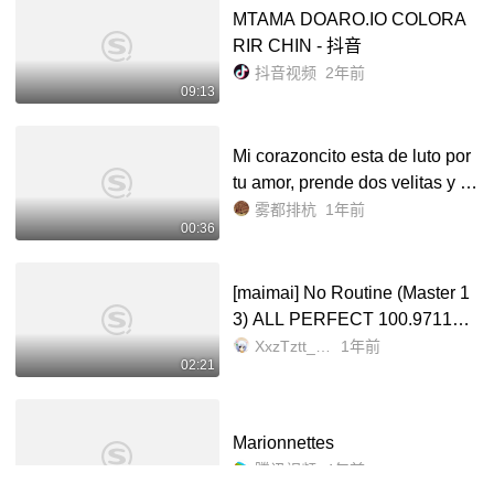
MTAMA DOARO.IO COLORA
RIR CHIN - 抖音
抖音视频
2年前
09:13
Mi corazoncito esta de luto por
tu amor, prende dos velitas y te
escribio una ca_哔哩哔哩_bilib
雾都排杭
1年前
00:36
ili
[maimai] No Routine (Master 1
3) ALL PERFECT 100.9711%_
哔哩哔哩_bilibili
XxzTztt_DW
1年前
02:21
Marionnettes
腾讯视频
4年前