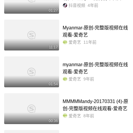
eethelight #魔发奇缘 #
mandym
抖音视频
4年前
01:27
oore
- 抖音
Myanmar-原创-完整版视频在线
观看-爱奇艺
爱奇艺
11年前
11:17
myanmar-原创-完整版视频在线
观看-爱奇艺
爱奇艺
9年前
01:54
MMMMMandy-20170331 (4)-原
创-完整版视频在线观看-爱奇艺
爱奇艺
8年前
00:36