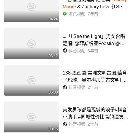
Moore
& Zachary Levi《I See T
he Light》魔发奇缘插曲
腾讯视频
7年前
04:24
...「I See the Light」男女合唱
翻唱: @菲斯缇亚Feastia @杜
铂雷Dobre 后期:@傲栗 视频:@
抖音视频
3年前
03:42
杜铂雷Dobre 原曲:《I See the
Light》 -
Mandy
Moore
/ ...
138-墨西哥:美洲文明古国,蕴育
了玛雅、奥尔梅加等古文明! #
航拍 #看世界 #治愈系风景 #旅
抖音视频
2年前
05:00
行大玩家 - 抖音
美发男孩都是孤城的浪子#抖音
小助手 #同城性价比高的理发店
推荐 #附近哪里做头发好 #头发
抖音视频
2年前
00:15
染什么颜色好看又显白 #附近烫