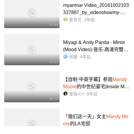
myanmar Video_20161002103
337887_by_videoshowmy-生
活-完整版视频在线观看-爱奇艺
爱奇艺
9年前
02:48
Miyagi & Andy Panda - Minor
(Mood Video)-音乐-高清完整正
版视频在线观看-优酷
优酷
4年前
03:02
【自制·中英字幕】参观
Mandy
Moore
的中世纪豪宅|Inside Man
dy Moore 2.6 million Mid-centur
爱吸ICY
8年前
06:10
y Home_哔哩哔哩_bilibili
「我们这一天」女主
Mandy
Mo
ore
的LA宅邸
腾讯视频
7年前