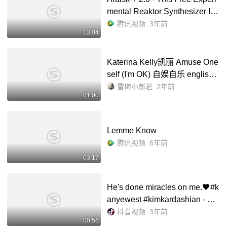
mental Reaktor Synthesizer Is
A
Must-Have
腾讯视频
3年前
13:04
Katerina Kelly凯丽 Amuse One
self (I'm OK) 自娱自乐 english v
ersion_哔哩哔哩_bilibili
雪梅小郎君
2年前
01:00
Lemme Know
腾讯视频
6年前
03:17
He's done miracles on me.🖤#k
anyewest #kimkardashian - 抖
音
抖音视频
3年前
00:56