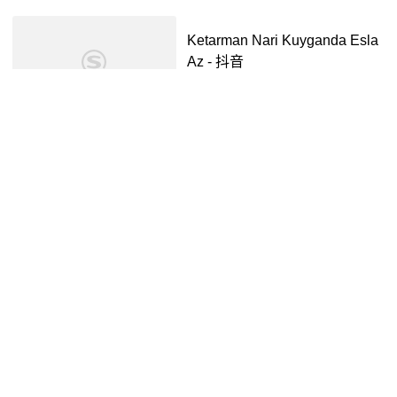
Ketarman Nari Kuyganda Esla
Az - 抖音
抖音视频
2年前
00:30
Karma Kollekt
腾讯视频
4年前
02:45
Karate chop!🤜🫷 #AMPERSA
NDONE #KAMDEN #KYRELL
#SEUNGMO - 抖音
抖音视频
2年前
00:22
Kalmeer