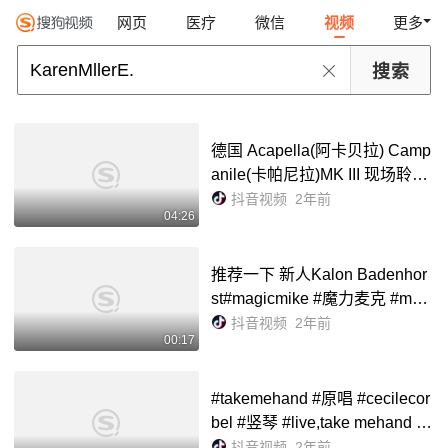
网页
医疗
微信
视频
更多
德国 Acapella(阿卡贝拉) Camp
anile(卡帕尼拉)MK III 现场聆听
蔻晴新专辑《再回首》专辑 曲
抖音视频
2年前
04:26
目(再回首)#音博馆 #再回首 #阳
江市十八子音响博物馆俱...
推荐一下 新人Kalon Badenhor
st#magicmike #魔力麦克 #magi
cmikelive #猛男秀 #这谁顶得住
抖音视频
2年前
00:17
啊 - 抖音
#takemehand #原唱 #cecilecor
bel #竖琴 #live,take mehand 原
唱- 抖音
抖音视频
2年前