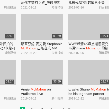
尔代夫梦幻之旅_哔哩哔哩
礼形式吗?😻韩国男中音
_bilibili
julian
kim 金周泽婚礼现场
腾讯视频
2021-08-13
哔哩哔哩
2022-07-16
抖音视
《斗牛士之歌》#美声 #男
音 #婚礼现场 #声乐 #男高
音 - 抖音
00:40
01:29
01:21
外抓拍的
斯蒂芬妮·麦克曼 Stephanie
WWE超清4K盘点谢恩麦克
仅分享给可
McMahon
出场音乐 MV
马洪Shane
Mcmahon
的精
#wwe大公主 #气质女神 ,史
彩飞身招式(1999-2016)
抖音视频
2022-06-20
抖音视频
2023-02-06
腾讯视
蒂芬妮的出场音乐- 抖音
03:24
33:59
02:17
Angie
McMahon
on
iz asks Shane
McMahon
t
Audiotree Live
be his tag team partner
SmackDown
腾讯视频
2019-09-11
腾讯视频
2018-11-22
腾讯视