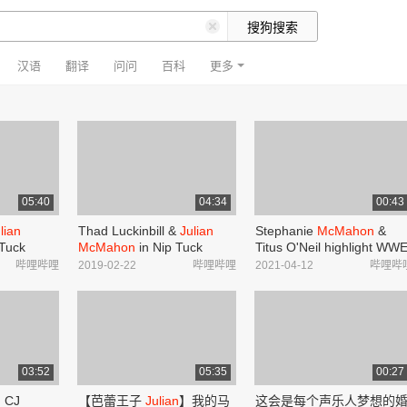
汉语
翻译
问问
百科
更多
05:40
04:34
00:43
lian
Thad Luckinbill &
Julian
Stephanie
McMahon
&
 Tuck
McMahon
in Nip Tuck
Titus O'Neil highlight WW
ilibili
S04E02_哔哩哔哩_bilibili
community efforts_哔哩哔
哔哩哔哩
2019-02-22
哔哩哔哩
2021-04-12
哔哩哔
哩_bilibili
03:52
05:35
00:27
. CJ
【芭蕾王子
Julian
】我的马
这会是每个声乐人梦想的