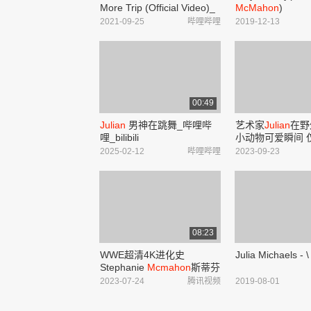
More Trip (Official Video)_
McMahon
)
哔哩哔哩_bilibili
2021-09-25
哔哩哔哩
2019-12-13
00:49
Julian
男神在跳舞_哔哩哔
艺术家
Julian
在野
哩_bilibili
小动物可爱瞬间 
爱的朋友
2025-02-12
哔哩哔哩
2023-09-23
08:23
WWE超清4K进化史
Julia Michaels - \
Stephanie
Mcmahon
斯蒂芬
妮麦克马洪的形象变化
2023-07-24
腾讯视频
2019-08-01
(1999-2022)