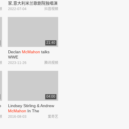
家,意大利米兰歌剧院独唱演
员金周泽(
Julian
Kim)讲述如
频
2022-07-04
抖音视频
中
何练习5个元音的发声方法,
不定期更新,记得点关注哦~#
声乐 #唱歌...
21:40
Declan
McMahon
talks
WWE
频
2023-11-26
腾讯视频
04:00
o
Lindsey Stirling & Andrew
McMahon
In The
Wilderness - Something
频
2016-08-03
爱奇艺
Wild 电影《彼得的龙》原
声-音乐-背景音乐视频音乐-