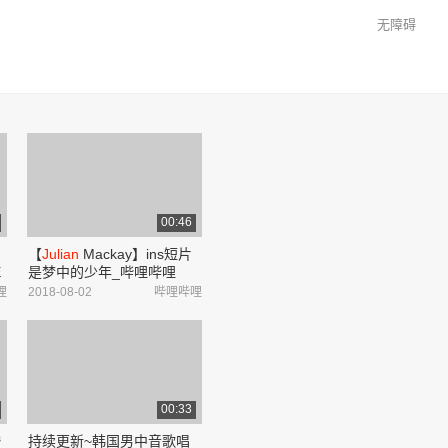
无障碍
00:46
【
Julian
Mackay】ins短片
E
是梦中的少年_哔哩哔哩
_bilibili
哩
2018-08-02
哔哩哔哩
00:33
婚
持续更新~韩国男中音歌唱