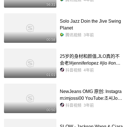
56:31
Solo Jazz Doin the Jive Swing
Planet
腾讯视频
3年前
00:58
25岁的身材和颜值,JLO真的不
会老!#jenniferlopez #jlo #onmy
way #onthefloor
抖音视频
4年前
01:01
NewJeans OMG 原创: Instagra
m:imjossi00 YouTube:조씨Joss
i #newjeans #omg - 抖音
抖音视频
3年前
00:50
SLOW - Jackson Wang & Ciara