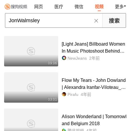
网页
医疗
微信
视频
更多
[Light Jeans] Billboard Women
In Music Photoshoot Behind🌷 |
NewJeans_哔哩哔哩_bilibili
NewJeans
2年前
09:06
Flow My Tears - John Dowland
| Alexandra Iranfar-Viloteau_哔
哩哔哩_bilibili
Pirafu
4年前
03:01
Alison Wonderland | Tomorrowl
and Belgium 2018
腾讯视频
4年前