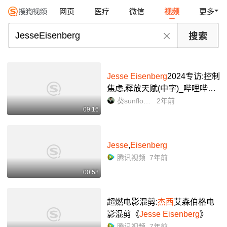
网页
医疗
微信
视频
更多
Jesse Eisenberg
2024专访:控制
焦虑,释放天赋(中字)_哔哩哔哩
_bilibili
葵sunflowers
2年前
09:16
Jesse
,
Eisenberg
腾讯视频
7年前
00:58
超燃电影混剪:
杰西
艾森伯格电
影混剪《
Jesse Eisenberg
》
腾讯视频
7年前