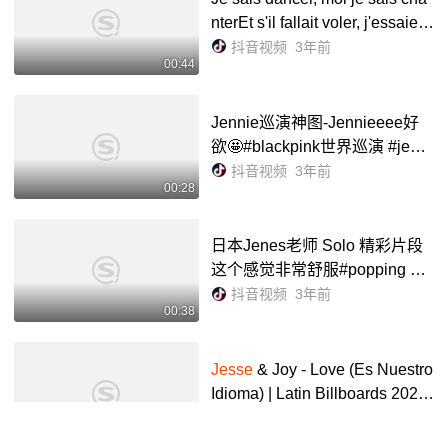
nterEt s'il fallait voler, j'essaiera
is, j'apprendrais
抖音视频
3年前
00:44
Jennie巡演神图-Jennieeee好
欲🤩#blackpink世界巡演 #jenni
e #神级现场 #blackpink #jenni
抖音视频
3年前
00:28
e金智妮-抖音
日本Jenes老师 Solo 精彩片段
这个感觉非常舒服#popping #
这就是街舞 #夜晚跳舞 #jenes #
抖音视频
3年前
00:38
夜行生物 - 抖音
Jesse
& Joy - Love (Es Nuestro
Idioma) | Latin Billboards 2020
(EN VIVO)
腾讯视频
5年前
02:49