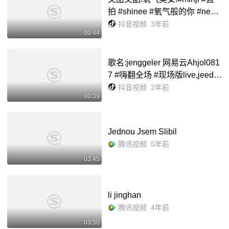
拍 #shinee #氧气般的你 #newj
eans@抖音小助手
抖音视频
3年前
00:44
歌名:jenggeler 网易云Ahjol081
7 #嗨翻全场 #现场版live,jeeda
nking- 抖音
抖音视频
2年前
00:39
Jednou Jsem Slibil
腾讯视频
5年前
03:45
li jinghan
腾讯视频
4年前
03:50