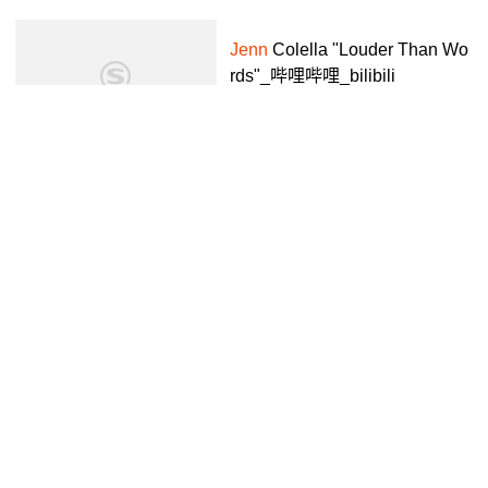
Jenn
Colella "Louder Than Wo
rds"_哔哩哔哩_bilibili
少冰少糖茉莉拿铁
7年前
05:14
Já Entendi
腾讯视频
4年前
02:58
Jean Paul Gaultier x Jennie 拍
摄花絮_哔哩哔哩_bilibili
潮爆乐坛
1年前
00:24
【Pumpkin
Jenn
】我还好吗?发
生很多事要告诉你!这个妆我不