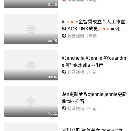
01:16
#
Jenn
ie金智秀成立个人工作室
BLACKPINK成员,
Jenn
nie和金
智秀将成立个人工作室,YG股价
抖音视频
2年前
00:15
再次出现暴跌.#YG回应
Jenn
ie
金智秀开公司 #Yg股价又跌了
#Jenchella #Jennie #Youandm
e #Pinkchella - 抖音
抖音视频
3年前
00:36
Jen更新🖤🥂#jennie,jennie更新
tiktok- 抖音
抖音视频
2年前
00:11
又甜又酷!氧气美女!#minji #直