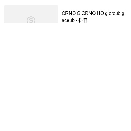
ORNO GIORNO HO giorcub gi
aceub - 抖音
抖音视频
3年前
00:21
Mongatour Promax Review vid
eo #sasioverlxrd #richnomadic
#jinjibewater_隼 #连麻swimmi
抖音视频
2年前
04:33
ng #mongatour - 抖音
b站大佬,全球尖端最难技术操
作,秒杀incredibox混音V2《Glo
wingrose》#音乐制作 #混音 #
抖音视频
4年前
02:24
@DOU+小助手 - 抖音
lovgling axir Loi Loo gieg e L -
抖音