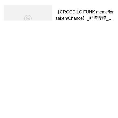
【CROCDILO FUNK meme/for
saken/Chance】_哔哩哔哩_bili
bili
gCaiCai
1年前
00:12
Funk Mix DX 'Dream Machine'
(Fanmade) | GBA and SNES re
skin
非常屑的105254
4年前
05:07
#csgo 你们的MaraKk回来啦!!!! -
抖音
抖音视频
3年前
00:37
时隔多年再次来到Farmers Mar
ket#生活随拍 #捕捉身边的美 #