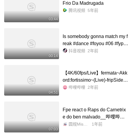
Frio Da Madrugada
腾讯视频
5年前
03:44
Is somebody gonna match my f
reak #dance #foyou #06 #fyp #f
oryoupage - 抖音
抖音视频
2年前
00:14
【4K/60fps/Live】fermata~Akk
ord:fortissimo~(Live)-fripSide_
哔哩哔哩_bilibili
哔哩哔哩
2年前
04:51
Fpe react o Raps do Carnetrix
e do ben malvado__哔哩哔哩_
bilibili
圆规MissCircle
1年前
07:03