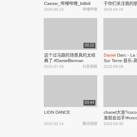
Caesar_哔哩哔哩_bilibili
于你们关注我的
友!#normalpeop
2020-05-23
哔哩哔哩
2024-04-24
乐 #Always #
Dani
#音乐分享 - 抖音
00:22
这个过马路的场景真的太经
Daniel
Darc - La 
典了 #DanielBennan
Sur Terre-音
#automata #艺术有毒 #艺
观看–爱奇艺
2022-07-29
抖音视频
2015-09-09
术 #艺术家 #thebeatles #玩
出新花样 - 抖音
03:44
LION DANCE
chanel大涨?coco
准就会出手!#cocoh
香奈儿 #中古种
2022-02-14
腾讯视频
2023-03-30