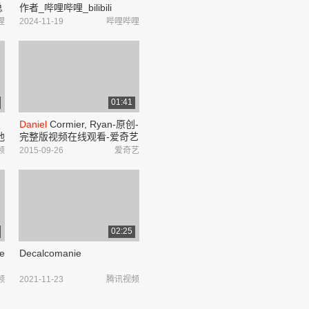
总
作者_哔哩哔哩_bilibili
评
哩
2024-11-19
哔哩哔哩
热
01:41
报
Daniel
Cormier, Ryan-原创-
他
完整版视频在线观看-爱奇艺
频
2015-09-26
爱奇艺
02:25
ce
Decalcomanie
频
2021-11-23
腾讯视频