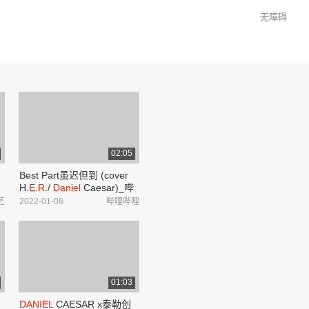
无障碍
02:05
Best Part虽迟但到 (cover
H.
E
.
R
./
Daniel
Caesar)_哔
观
哩哔哩_bilibili
艺
2022-01-08
哔哩哔哩
01:03
DANIEL
CAESAR x泰勒创