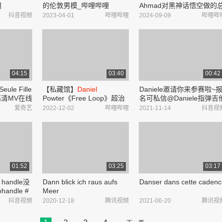
朋
的伦敦男模_哔哩哔哩
Ahmad对黑神话悟空做的
le #欧美音
_bilibili
结性评价,还有外网玩家的
抖音视频
2023-04-01
哔哩哔哩
2024-09-09
哔哩哔
el
Caesar
价,你们认同吗?_单机游戏
门视频
04:15
03:40
00:42
Seule Fille
【私藏馆】
Daniel
Daniele邀请你来参赛啦~
乐-高清MV在线
Powter《Free Loop》超治
名可私信@Daniele指弹吉
愈神曲!希望一切都会过去_
#指弹 #guitar #吉他 #学吉
爱奇艺
2022-12-02
哔哩哔哩
2021-11-14
抖音视
哔哩哔哩_bilibili
他 - 抖音
01:52
03:25
03:17
 handle没
Dann blick ich raus aufs
Danser dans cette caden
andle #
Meer
草指南
抖音视频
2020-12-18
腾讯视频
2021-06-20
腾讯视