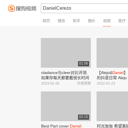
网页
微信
知乎
图片
视频
医疗
01:56
oladance与cleer对比评测.
【Alejo&
Daniel
】
如果你每天都要戴很长时间
的抖音日常 Alejo
的耳机,不如看看这一款.#蓝
Ospina&Daniel 
2023-02-26
抖音视频
2022-01-23
牙耳机 #开放式耳机 - 抖音
哔哩哔哩_bilibili
02:15
Best Part cover:
Daniel
时光匆匆 希望美