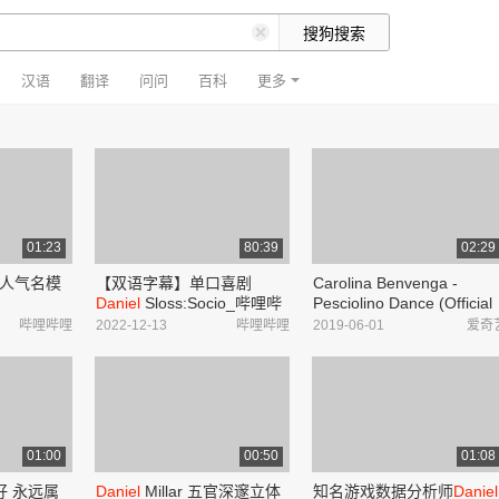
汉语
翻译
问问
百科
更多
01:23
80:39
02:29
人气名模
【双语字幕】单口喜剧
Carolina Benvenga -
Daniel
Sloss:Socio_哔哩哔
Pesciolino Dance (Official
Montoya_
哩_bilibili
Video)-音乐-高清MV在线
哔哩哔哩
2022-12-13
哔哩哔哩
2019-06-01
爱奇
看–爱奇艺
01:00
00:50
01:08
好 永远属
Daniel
Millar 五官深邃立体
知名游戏数据分析师
Daniel