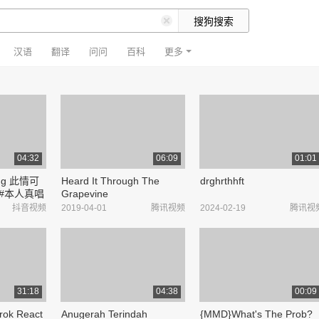
汉语
翻译
问问
百科
更多
04:32
06:09
01:01
ting 此情可
Heard It Through The
drghrthhft
rx #本人真唱
Grapevine
抖音视频
2019-04-01
腾讯视频
2024-02-19
腾讯视
31:18
04:38
00:09
rok React
Anugerah Terindah
{MMD}What's The Prob?