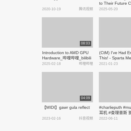
to Their Future C
Castorice as Had
2020-10-19
腾讯视频
2025-05-20
Daughter_哔哩哔哩_
08:03
Introduction to AMD GPU
(CtM) I've Had 
Hardware_哔哩哔哩_bilibili
This! - Sparta M
Remix_哔哩哔哩_bil
2025-02-18
哔哩哔哩
2021-01-23
04:09
【MIDI】gawr gula reflect
#charlieputh #m
耳机 #查理普斯
单曲《Left & Ri
2023-02-16
抖音视频
2022-06-11
试听 - 抖音