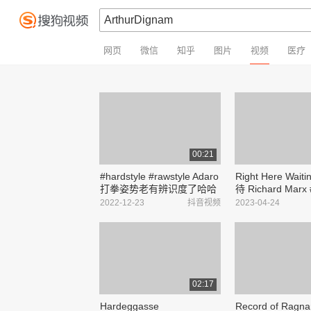
网页
微信
知乎
图片
视频
医疗
00:21
#hardstyle #rawstyle Adaro
Right Here Wai
打拳姿势老有辨识度了哈哈
待 Richard Ma
😄 - 抖音
#满分翻唱 - 抖音
2022-12-23
抖音视频
2023-04-24
02:17
Hardeggasse
Record of Ragna