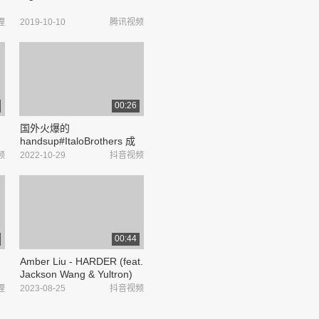
哩
2019-10-10
腾讯视频
00:26
国外火爆的
handsup#ItaloBrothers 成
名曲《radio hardcore》 -
频
2022-10-29
抖音视频
抖音
00:44
Amber Liu - HARDER (feat.
Jackson Wang & Yultron)
drops on August 25th at
哩
2023-08-25
抖音视频
12PM CST..@刘逸云
Amber.#HARDER#Amber