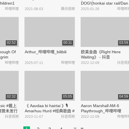
hildren1
DOG!{honkai star rail/Dan
es's
Heng, Blade}_哔哩哔哩
哔哩哔哩
2021-08-03
腾讯视频
2025-01-26
哔哩哔
bilibili
_bilibili
02:52
00:11
03:59
Enough Of
Arthur_哔哩哔哩_bilibili
欧美金曲《Right Here
egrim
Waiting》 - 抖音
ibili
哔哩哔哩
2025-07-11
哔哩哔哩
2022-12-09
抖音视
02:32
05:05
04:59
usic #戴上
《 Aavdaa bi hairtai 》🎙️
Aaron Marshall AM-6
 猹猹未发行
Amarhuu Hurd #经典歌曲 #
Playthrough_哔哩哔哩
ght》抢先版
现场演唱 - 抖音
_bilibili
抖音视频
2023-11-07
抖音视频
2022-12-09
哔哩哔