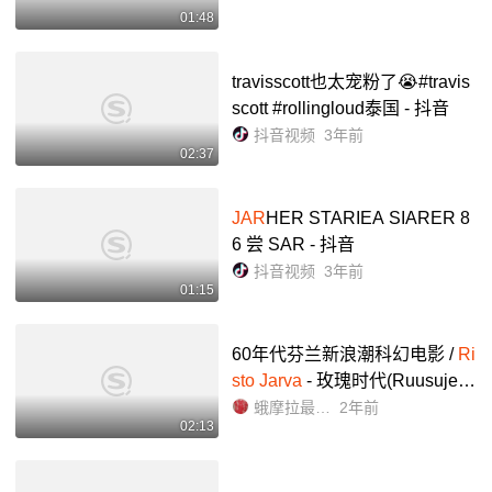
01:48
travisscott也太宠粉了😭#travis
scott #rollingloud泰国 - 抖音
抖音视频
3年前
02:37
JAR
HER STARIEA SIARER 8
6 尝 SAR - 抖音
抖音视频
3年前
01:15
60年代芬兰新浪潮科幻电影 /
Ri
sto Jarva
- 玫瑰时代(Ruusujen
aika ,1969)/ 4K修复宣传片_哔
蛾摩拉最后的日子
2年前
02:13
哩哔哩_bilibili