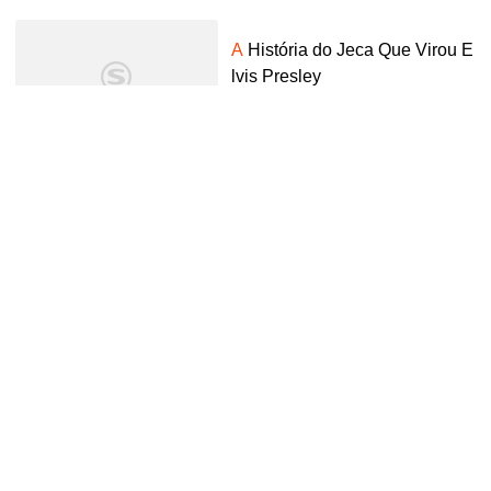
A
História do Jeca Que Virou E
lvis Presley
腾讯视频
6年前
02:58
Leslie Odom Jr. Performs 'Last
Christmas'
腾讯视频
5年前
03:37
Miss Sarajevo
腾讯视频
5年前
05:59
《
Jar
Of Element》,作词:门捷
列夫_哔哩哔哩_bilibili