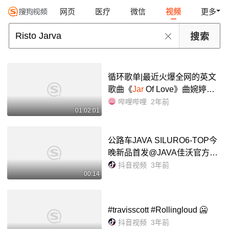
网页
医疗
微信
视频
更多
循环歌单|最近火爆全网的英文
歌曲《
Jar
Of Love》曲婉婷【H
i-Res无损】_哔哩哔哩_bilibili
哔哩哔哩
2年前
01:02:01
公路车JAVA SILURO6-TOP今
晚新品首发@JAVA佳沃官方旗
舰店 #SILURO #公路车 - 抖音
抖音视频
3年前
00:14
#travisscott #Rollingloud 🥶
抖音视频
3年前